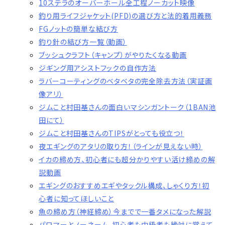
10ステラのオーバーホール全工程ノーカット映像
釣り用ライフジャケット(PFD)の選び方と法的着用義務
FGノットの簡単な結び方
釣り針の結び方一覧（動画）
ブッシュクラフト（キャンプ）がやりたくなる動画
ジギング用アシストフックの自作方法
ラバーコーティングのベタベタの完全除去方法（実証画
像アリ）
ジムこと村田基さんの面白いマシンガントーク（1BAN池
田にて）
ジムこと村田基さんのTIPSがとっても役立つ！
夜エギングのアタリの取り方！（ラインが見えない時）
イカの締め方、初心者にも超分かりやすい活け締めの解
説動画
エギングのおすすめエギやタックル構成、しゃくり方！初
心者に知ってほしいこと
魚の締め方（神経締め）今までで一番タメになった解説
パロマーとノーネーム、初心者も中級者も絶対に覚えて