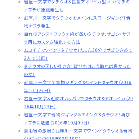
岩屋一文字でタチウオ＆良型アオリイカ狙い！ハマチの
ナブラが連続発生も
武庫川一文字でタチウオをメインにスロージギング！青
物ナブラ発生
自作のアシストフックを歯が鋭いタチウオ、サゴシ・サワ
ラ用にカスタム強化する方法
ムコイチでワインドタチウオ！たった30分でサゴシ含めて
2人で11匹！
タチウオの正しい捌き方！背びれはこう取れば良かった
のか！
武庫川一文字で青物ジギング＆ワインドタチウオ（2016
年10月27日）
岩屋一文字＆近隣オカッパリでタチウオ＆アオリイカ（20
16年10月23日）
岩屋一文字で青物ジギング＆エギング＆タチウオ！再び
ナブラに遭遇（2016年10月09日）
豪雨後の激濁り武庫川一文字でワインドタチウオ＆青物
ジギング（2016年09月19日）