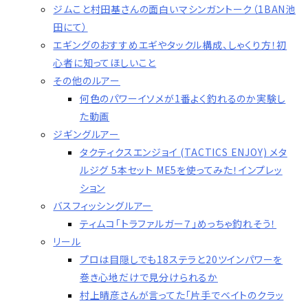
ジムこと村田基さんの面白いマシンガントーク（1BAN池
田にて）
エギングのおすすめエギやタックル構成、しゃくり方！初
心者に知ってほしいこと
その他のルアー
何色のパワーイソメが1番よく釣れるのか実験し
た動画
ジギングルアー
タクティクスエンジョイ (TACTICS ENJOY) メタ
ルジグ 5本セット ME5を使ってみた！インプレッ
ション
バスフィッシングルアー
ティムコ「トラファルガー７」めっちゃ釣れそう！
リール
プロは目隠しでも18ステラと20ツインパワーを
巻き心地だけで見分けられるか
村上晴彦さんが言ってた「片手でベイトのクラッ