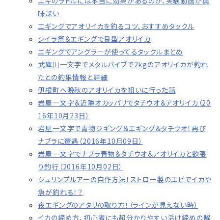
エギのラトルには本当に効果があるのか、実験動画が興
味深い
エギングでアオリイカを釣るコツ、おすすめタックル
シイラ祭＆エギングで良型アオリイカ
エギングでアングラーが使ってるタックルまとめ
武庫川一文字でメタルバイブで2kgのアオリイカが釣れ
たとの釣果情報と詳細
伊根町へ晩秋のアオリイカを狙いに行った話
岩屋一文字＆近隣オカッパリでタチウオ＆アオリイカ（20
16年10月23日）
岩屋一文字で青物ジギング＆エギング＆タチウオ！再び
ナブラに遭遇（2016年10月09日）
岩屋一文字でナブラ青物＆タチウオ＆アオリイカと欲張
り釣行（2016年10月02日）
シュリンプルアーの自作方法！ストロー製のエビでイカや
魚が釣れる！？
夜エギングのアタリの取り方！（ラインが見えない時）
イカの締め方、初心者にも超分かりやすい活け締めの解