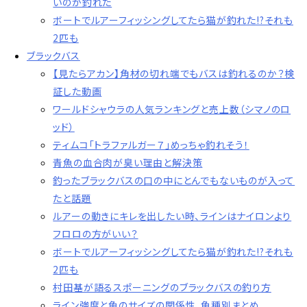
いのが釣れた
ボートでルアーフィッシングしてたら猫が釣れた!?それも
2匹も
ブラックバス
【見たらアカン】角材の切れ端でもバスは釣れるのか？検
証した動画
ワールドシャウラの人気ランキングと売上数（シマノのロ
ッド）
ティムコ「トラファルガー７」めっちゃ釣れそう！
青魚の血合肉が臭い理由と解決策
釣ったブラックバスの口の中にとんでもないものが入って
たと話題
ルアーの動きにキレを出したい時、ラインはナイロンより
フロロの方がいい？
ボートでルアーフィッシングしてたら猫が釣れた!?それも
2匹も
村田基が語るスポーニングのブラックバスの釣り方
ライン強度と魚のサイズの関係性、魚種別まとめ