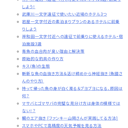
しよう！
武庫川一文字遠征で使いたい近場のホテル3つ
岩屋一文字付近の素泊まりプランのあるホテルに前乗
りしよう
岸和田一文字付近への遠征で前乗りに使えるホテル・宿
泊施設3選
青魚の血合肉が臭い理由と解決策
原始的な釣具の作り方
キス(魚)の生態
斬新な魚の血抜き方法＆活け締めから神経抜き（魚國さ
んのやり方）
持って帰った魚の身が白く濁る＆ブヨブヨになる、原因は
何？
マサバとゴマサバの完璧な見分け方は身体の模様では
ない！？
鯛のエア抜き [ファンキー山岡さんが実践してる方法]
スマホやPCで高精度の天気予報を見る方法