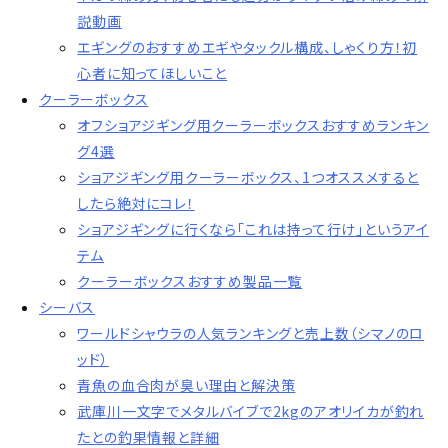
説動画
エギングのおすすめエギやタックル構成、しゃくり方！初
心者に知ってほしいこと
クーラーボックス
オフショアジギング用クーラーボックスおすすめランキン
グ4選
ショアジギング用クーラーボックス、1つオススメすると
したら絶対にコレ！
ショアジギングに行くなら「これは持って行け」というアイ
テム
クーラーボックスおすすめ製品一覧
シーバス
ワールドシャウラの人気ランキングと売上数（シマノのロ
ッド）
青魚の血合肉が臭い理由と解決策
武庫川一文字でメタルバイブで2kgのアオリイカが釣れ
たとの釣果情報と詳細