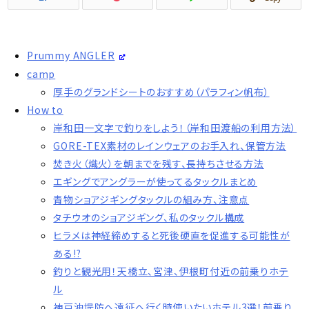
Prummy ANGLER
camp
厚手のグランドシートのおすすめ（パラフィン帆布）
How to
岸和田一文字で釣りをしよう！（岸和田渡船の利用方法）
GORE-TEX素材のレインウェアのお手入れ、保管方法
焚き火（熾火）を朝までを残す、長持ちさせる方法
エギングでアングラーが使ってるタックルまとめ
青物ショアジギングタックルの組み方、注意点
タチウオのショアジギング、私のタックル構成
ヒラメは神経締めすると死後硬直を促進する可能性が
ある!?
釣りと観光用！天橋立、宮津、伊根町付近の前乗りホテ
ル
神戸沖堤防へ遠征へ行く時使いたいホテル3選！前乗り