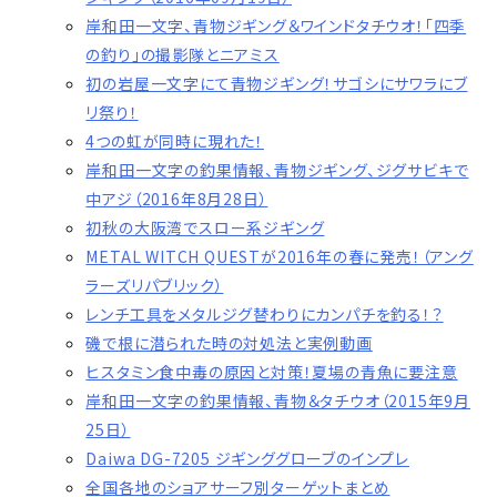
岸和田一文字、青物ジギング＆ワインドタチウオ！「四季
の釣り」の撮影隊とニアミス
初の岩屋一文字にて青物ジギング！サゴシにサワラにブ
リ祭り！
4つの虹が同時に現れた！
岸和田一文字の釣果情報、青物ジギング、ジグサビキで
中アジ（2016年8月28日）
初秋の大阪湾でスロー系ジギング
METAL WITCH QUESTが2016年の春に発売！（アング
ラーズリパブリック）
レンチ工具をメタルジグ替わりにカンパチを釣る！？
磯で根に潜られた時の対処法と実例動画
ヒスタミン食中毒の原因と対策！夏場の青魚に要注意
岸和田一文字の釣果情報、青物＆タチウオ（2015年9月
25日）
Daiwa DG-7205 ジギンググローブのインプレ
全国各地のショアサーフ別ターゲットまとめ