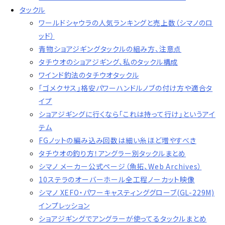
タックル
ワールドシャウラの人気ランキングと売上数（シマノのロ
ッド）
青物ショアジギングタックルの組み方、注意点
タチウオのショアジギング、私のタックル構成
ワインド釣法のタチウオタックル
「ゴメクサス」格安パワーハンドルノブの付け方や適合タ
イプ
ショアジギングに行くなら「これは持って行け」というアイ
テム
FGノットの編み込み回数は細い糸ほど増やすべき
タチウオの釣り方！アングラー別タックルまとめ
シマノ メーカー公式ページ（魚拓、Web Archives）
10ステラのオーバーホール全工程ノーカット映像
シマノ XEFO・パワーキャスティンググローブ(GL-229M)
インプレッション
ショアジギングでアングラーが使ってるタックルまとめ