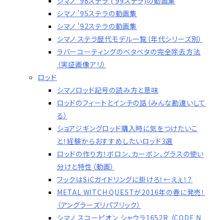
シマノ '98ステラ ('99ステラ)の動画集
シマノ '95ステラの動画集
シマノ '92ステラの動画集
シマノ ステラ歴代モデル一覧（年代シリーズ別）
ラバーコーティングのベタベタの完全除去方法
（実証画像アリ）
ロッド
シマノロッド記号の読み方と意味
ロッドのフィートとインチの話（みんな勘違いして
る）
ショアジギングロッド購入時に気をつけたいこ
と！経験からおすすめしたいロッド3選
ロッドの作り方！ボロン、カーボン、グラスの使い
分けと特性（動画）
フックはSiCガイドリングに掛けろ！←えぇ！？
METAL WITCH QUESTが2016年の春に発売！
（アングラーズリパブリック）
シマノ スコーピオン シャウラ1652R （CODE N