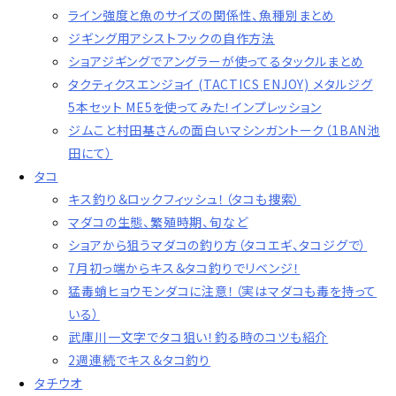
ライン強度と魚のサイズの関係性、魚種別まとめ
ジギング用アシストフックの自作方法
ショアジギングでアングラーが使ってるタックルまとめ
タクティクスエンジョイ (TACTICS ENJOY) メタルジグ
5本セット ME5を使ってみた！インプレッション
ジムこと村田基さんの面白いマシンガントーク（1BAN池
田にて）
タコ
キス釣り＆ロックフィッシュ！（タコも捜索）
マダコの生態、繁殖時期、旬など
ショアから狙うマダコの釣り方（タコエギ、タコジグで）
7月初っ端からキス＆タコ釣りでリベンジ！
猛毒蛸ヒョウモンダコに注意！（実はマダコも毒を持って
いる）
武庫川一文字でタコ狙い！釣る時のコツも紹介
2週連続でキス＆タコ釣り
タチウオ