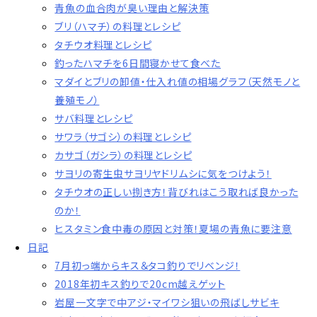
青魚の血合肉が臭い理由と解決策
ブリ（ハマチ）の料理とレシピ
タチウオ料理とレシピ
釣ったハマチを6日間寝かせて食べた
マダイとブリの卸値・仕入れ値の相場グラフ（天然モノと
養殖モノ）
サバ料理とレシピ
サワラ（サゴシ）の料理とレシピ
カサゴ（ガシラ）の料理とレシピ
サヨリの寄生虫サヨリヤドリムシに気をつけよう！
タチウオの正しい捌き方！背びれはこう取れば良かった
のか！
ヒスタミン食中毒の原因と対策！夏場の青魚に要注意
日記
7月初っ端からキス＆タコ釣りでリベンジ！
2018年初キス釣りで20cm越えゲット
岩屋一文字で中アジ・マイワシ狙いの飛ばしサビキ