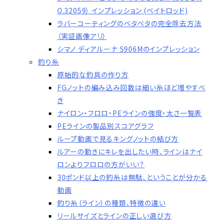
O.32059） インプレッション (ベイトロッド)
ラバーコーティングのベタベタの完全除去方法
（実証画像アリ）
シマノ ディアルーナ S906Mのインプレッション
釣り糸
原始的な釣具の作り方
FGノットの編み込み回数は細い糸ほど増やすべ
き
ナイロン・フロロ・PEラインの強度・太さ一覧表
PEラインの製品別スコアグラフ
ループ動画で見るキングノットの結び方
ルアーの動きにキレを出したい時、ラインはナイ
ロンよりフロロの方がいい？
30ポンド以上の釣糸は無駄、ということが分かる
動画
釣り糸（ライン）の種類、特徴の違い
リールサイズとラインの正しい選び方