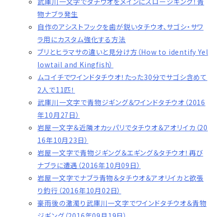
武庫川一文字でタチウオをメインにスロージギング！青
物ナブラ発生
自作のアシストフックを歯が鋭いタチウオ、サゴシ・サワ
ラ用にカスタム強化する方法
ブリとヒラマサの違いと見分け方（How to identify Yel
lowtail and Kingfish）
ムコイチでワインドタチウオ！たった30分でサゴシ含めて
2人で11匹！
武庫川一文字で青物ジギング＆ワインドタチウオ（2016
年10月27日）
岩屋一文字＆近隣オカッパリでタチウオ＆アオリイカ（20
16年10月23日）
岩屋一文字で青物ジギング＆エギング＆タチウオ！再び
ナブラに遭遇（2016年10月09日）
岩屋一文字でナブラ青物＆タチウオ＆アオリイカと欲張
り釣行（2016年10月02日）
豪雨後の激濁り武庫川一文字でワインドタチウオ＆青物
ジギング（2016年09月19日）