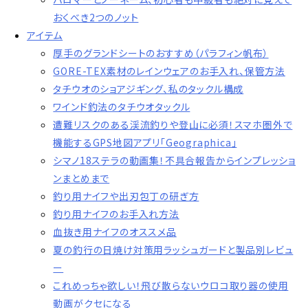
おくべき2つのノット
アイテム
厚手のグランドシートのおすすめ（パラフィン帆布）
GORE-TEX素材のレインウェアのお手入れ、保管方法
タチウオのショアジギング、私のタックル構成
ワインド釣法のタチウオタックル
遭難リスクのある渓流釣りや登山に必須！スマホ圏外で
機能するGPS地図アプリ「Geographica」
シマノ18ステラの動画集！不具合報告からインプレッショ
ンまとめまで
釣り用ナイフや出刃包丁の研ぎ方
釣り用ナイフのお手入れ方法
血抜き用ナイフのオススメ品
夏の釣行の日焼け対策用ラッシュガードと製品別レビュ
ー
これめっちゃ欲しい！飛び散らないウロコ取り器の使用
動画がクセになる