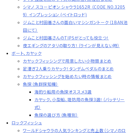
シマノ スコーピオン シャウラ1652R （CODE NO.3205
9） インプレッション (ベイトロッド)
ジムこと村田基さんの面白いマシンガントーク（1BAN池
田にて）
ジムこと村田基さんのTIPSがとっても役立つ！
夜エギングのアタリの取り方！（ラインが見えない時）
ボート、カヤック
カヤックフィッシングで用意したい小物類まとめ
足漕ぎ2人乗りカヤック！タンデムペダルのまとめ
カヤックフィッシングを始めたい時の情報まとめ
魚探（魚群探知機）
海釣り船用の魚探オススメ3選
カヤック、小型船、堤防用の魚探3選！（バッテリー
式）
魚探の選び方（魚種別）
ロックフィッシュ
ワールドシャウラの人気ランキングと売上数（シマノのロ