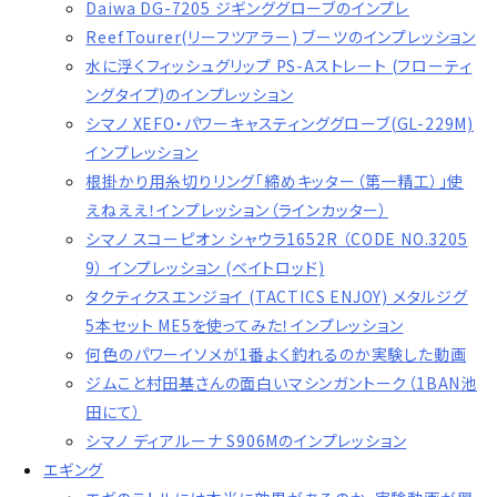
Daiwa DG-7205 ジギンググローブのインプレ
ReefTourer(リーフツアラー) ブーツのインプレッション
水に浮くフィッシュグリップ PS-Aストレート (フローティ
ングタイプ)のインプレッション
シマノ XEFO・パワーキャスティンググローブ(GL-229M)
インプレッション
根掛かり用糸切りリング「締めキッター（第一精工）」使
えねええ！インプレッション（ラインカッター）
シマノ スコーピオン シャウラ1652R （CODE NO.3205
9） インプレッション (ベイトロッド)
タクティクスエンジョイ (TACTICS ENJOY) メタルジグ
5本セット ME5を使ってみた！インプレッション
何色のパワーイソメが1番よく釣れるのか実験した動画
ジムこと村田基さんの面白いマシンガントーク（1BAN池
田にて）
シマノ ディアルーナ S906Mのインプレッション
エギング