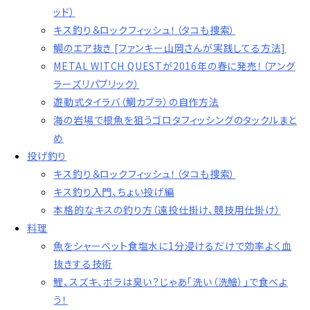
ッド）
キス釣り＆ロックフィッシュ！（タコも捜索）
鯛のエア抜き [ファンキー山岡さんが実践してる方法]
METAL WITCH QUESTが2016年の春に発売！（アング
ラーズリパブリック）
遊動式タイラバ（鯛カブラ）の自作方法
海の岩場で根魚を狙うゴロタフィッシングのタックルまと
め
投げ釣り
キス釣り＆ロックフィッシュ！（タコも捜索）
キス釣り入門、ちょい投げ編
本格的なキスの釣り方（遠投仕掛け、競技用仕掛け）
料理
魚をシャーベット食塩水に1分浸けるだけで効率よく血
抜きする技術
鯉、スズキ、ボラは臭い？じゃあ「洗い（洗鱠）」で食べよ
う！