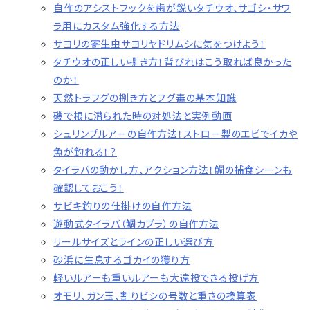
自作のアシストフックを歯が鋭いタチウオ、サゴシ・サワ
ラ用にカスタム強化する方法
サヨリの寄生虫サヨリヤドリムシに気をつけよう！
タチウオの正しい捌き方！背びれはこう取れば良かった
のか！
天然トラフグの捌き方とフグ毒の基本知識
磯で根に潜られた時の対処法と実例動画
シュリンプルアーの自作方法！ストロー製のエビでイカや
魚が釣れる！？
タイラバの動かし方、アクション方法！鯛の捕食シーンも
確認しておこう！
サビキ釣りの仕掛けの自作方法
遊動式タイラバ（鯛カブラ）の自作方法
リールサイズとラインの正しい選び方
砂浜に生息するゴカイの獲り方
軽いルアーも重いルアーも大遠投できる投げ方
オモリ、ガン玉、割りビシの号数と重さの換算表