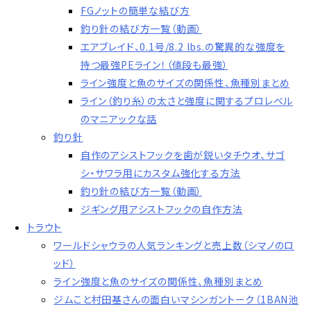
FGノットの簡単な結び方
釣り針の結び方一覧（動画）
エアブレイド、0.1号/8.2 lbs.の驚異的な強度を
持つ最強PEライン！（値段も最強）
ライン強度と魚のサイズの関係性、魚種別まとめ
ライン（釣り糸）の太さと強度に関するプロレベル
のマニアックな話
釣り針
自作のアシストフックを歯が鋭いタチウオ、サゴ
シ・サワラ用にカスタム強化する方法
釣り針の結び方一覧（動画）
ジギング用アシストフックの自作方法
トラウト
ワールドシャウラの人気ランキングと売上数（シマノのロ
ッド）
ライン強度と魚のサイズの関係性、魚種別まとめ
ジムこと村田基さんの面白いマシンガントーク（1BAN池