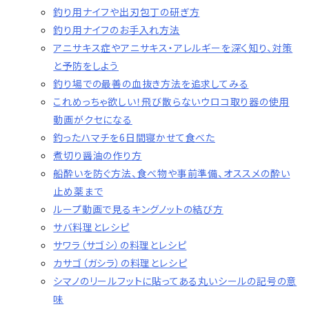
釣り用ナイフや出刃包丁の研ぎ方
釣り用ナイフのお手入れ方法
アニサキス症やアニサキス・アレルギーを深く知り、対策
と予防をしよう
釣り場での最善の血抜き方法を追求してみる
これめっちゃ欲しい！飛び散らないウロコ取り器の使用
動画がクセになる
釣ったハマチを6日間寝かせて食べた
煮切り醤油の作り方
船酔いを防ぐ方法、食べ物や事前準備、オススメの酔い
止め薬まで
ループ動画で見るキングノットの結び方
サバ料理とレシピ
サワラ（サゴシ）の料理とレシピ
カサゴ（ガシラ）の料理とレシピ
シマノのリールフットに貼ってある丸いシールの記号の意
味