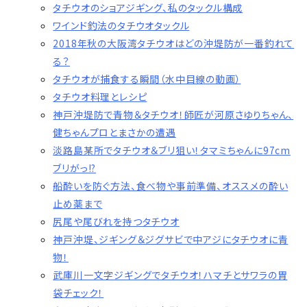
タチウオのショアジギング、私のタックル構成
ワインド釣法のタチウオタックル
2018年秋の大阪湾タチウオはどの沖堤防が一番釣れて
る？
タチウオが捕食する瞬間（水中目線の動画）
タチウオ料理とレシピ
神戸沖堤防で青物＆タチウオ！師匠が河原さゆりちゃん、
健ちゃんプロとまさかの遭遇
淡路島某所でタチウオ＆ブリ狙い！タマミちゃんに97cm
ブリがっ!?
船酔いを防ぐ方法、食べ物や事前準備、オススメの酔い
止め薬まで
尻尾や尾びれを持つタチウオ
神戸沖堤、ジギング＆ジグサビで中アジにタチウオに青
物！
武庫川一文字ジギングでタチウオ！ハマチとサワラの胃
袋チェック！