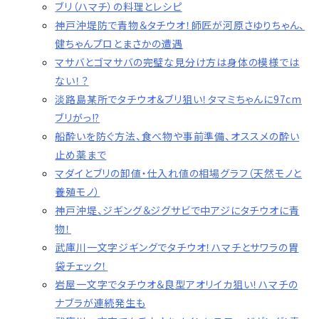
ブリ（ハマチ）の料理とレシピ
神戸沖堤防で青物＆タチウオ！師匠が河原さゆりちゃん、
健ちゃんプロとまさかの遭遇
マサバとゴマサバの完璧な見分け方は身体の模様では
ない！？
淡路島某所でタチウオ＆ブリ狙い！タマミちゃんに97cm
ブリがっ!?
船酔いを防ぐ方法、食べ物や事前準備、オススメの酔い
止め薬まで
マダイとブリの卸値・仕入れ値の相場グラフ（天然モノと
養殖モノ）
神戸沖堤、ジギング＆ジグサビで中アジにタチウオに青
物！
武庫川一文字ジギングでタチウオ！ハマチとサワラの胃
袋チェック！
岩屋一文字でタチウオ＆良型アオリイカ狙い！ハマチの
ナブラが連続発生も