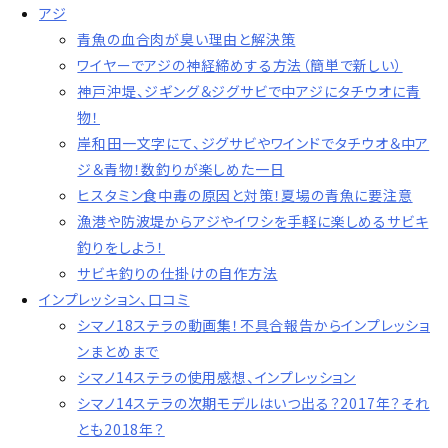
アジ
青魚の血合肉が臭い理由と解決策
ワイヤーでアジの神経締めする方法（簡単で新しい）
神戸沖堤、ジギング＆ジグサビで中アジにタチウオに青
物！
岸和田一文字にて、ジグサビやワインドでタチウオ＆中ア
ジ＆青物！数釣りが楽しめた一日
ヒスタミン食中毒の原因と対策！夏場の青魚に要注意
漁港や防波堤からアジやイワシを手軽に楽しめるサビキ
釣りをしよう！
サビキ釣りの仕掛けの自作方法
インプレッション、口コミ
シマノ18ステラの動画集！不具合報告からインプレッショ
ンまとめまで
シマノ14ステラの使用感想、インプレッション
シマノ14ステラの次期モデルはいつ出る？2017年？それ
とも2018年？