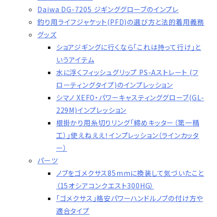
Daiwa DG-7205 ジギンググローブのインプレ
釣り用ライフジャケット(PFD)の選び方と法的着用義務
グッズ
ショアジギングに行くなら「これは持って行け」と
いうアイテム
水に浮くフィッシュグリップ PS-Aストレート (フ
ローティングタイプ)のインプレッション
シマノ XEFO・パワーキャスティンググローブ(GL-
229M)インプレッション
根掛かり用糸切りリング「締めキッター（第一精
工）」使えねええ！インプレッション（ラインカッタ
ー）
パーツ
ノブをゴメクサス85mmに換装して気づいたこと
（15オシアコンクエスト300HG）
「ゴメクサス」格安パワーハンドルノブの付け方や
適合タイプ