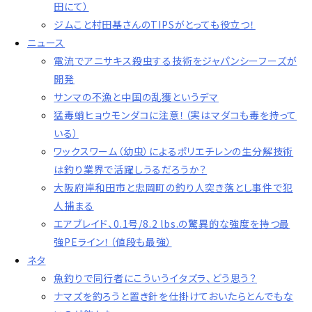
田にて）
ジムこと村田基さんのTIPSがとっても役立つ！
ニュース
電流でアニサキス殺虫する技術をジャパンシーフーズが
開発
サンマの不漁と中国の乱獲というデマ
猛毒蛸ヒョウモンダコに注意！（実はマダコも毒を持って
いる）
ワックスワーム（幼虫）によるポリエチレンの生分解技術
は釣り業界で活躍しうるだろうか？
大阪府岸和田市と忠岡町の釣り人突き落とし事件で犯
人捕まる
エアブレイド、0.1号/8.2 lbs.の驚異的な強度を持つ最
強PEライン！（値段も最強）
ネタ
魚釣りで同行者にこういうイタズラ、どう思う？
ナマズを釣ろうと置き針を仕掛けておいたらとんでもな