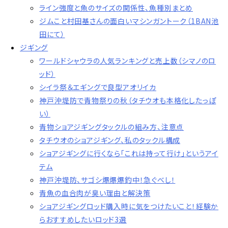
ライン強度と魚のサイズの関係性、魚種別まとめ
ジムこと村田基さんの面白いマシンガントーク（1BAN池
田にて）
ジギング
ワールドシャウラの人気ランキングと売上数（シマノのロ
ッド）
シイラ祭＆エギングで良型アオリイカ
神戸沖堤防で青物祭りの秋（タチウオも本格化したっぽ
い）
青物ショアジギングタックルの組み方、注意点
タチウオのショアジギング、私のタックル構成
ショアジギングに行くなら「これは持って行け」というアイ
テム
神戸沖堤防、サゴシ爆爆爆釣中！急ぐべし！
青魚の血合肉が臭い理由と解決策
ショアジギングロッド購入時に気をつけたいこと！経験か
らおすすめしたいロッド3選