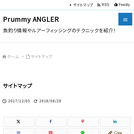
サイトマップ

Feedly
RSS
Prummy ANGLER

魚釣り情報やルアーフィッシングのテクニックを紹介！

メニュー

ホーム
>
サイトマップ


サイドバ

前へ
サイトマップ

次へ
2017/12/05
2018/08/28



検索
B!
Copy