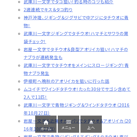
武庫川一文字でタコ狙い！釣る時のコツも紹介
2週連続でキス＆タコ釣り
神戸沖堤、ジギング＆ジグサビで中アジにタチウオに青
物！
武庫川一文字ジギングでタチウオ！ハマチとサワラの胃
袋チェック！
岩屋一文字でタチウオ＆良型アオリイカ狙い！ハマチの
ナブラが連続発生も
武庫川一文字でタチウオをメインにスロージギング！青
物ナブラ発生
伊根町へ晩秋のアオリイカを狙いに行った話
ムコイチでワインドタチウオ！たった30分でサゴシ含めて
2人で11匹！
武庫川一文字で青物ジギング＆ワインドタチウオ（2016
年10月27日）
岩屋一文字＆近隣オカッパリでタチウオ＆アオリイカ（20



メニュー
上へ
16年10月23日）
ホーム
岩屋一文字で青物ジギング＆エギング＆タチウオ！再び