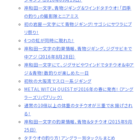
岸和田一文字、青物ジギング＆ワインドタチウオ！「四季
の釣り」の撮影隊とニアミス
初の岩屋一文字にて青物ジギング！サゴシにサワラにブ
リ祭り！
4つの虹が同時に現れた！
岸和田一文字の釣果情報、青物ジギング、ジグサビキで
中アジ（2016年8月28日）
岸和田一文字にて、ジグサビやワインドでタチウオ＆中ア
ジ＆青物！数釣りが楽しめた一日
初秋の大阪湾でスロー系ジギング
METAL WITCH QUESTが2016年の春に発売！（アング
ラーズリパブリック）
通常の10倍以上の体重のタチウオが三重で水揚げされ
る！
岸和田一文字の釣果情報、青物＆タチウオ（2015年9月
25日）
タチウオの釣り方！アングラー別タックルまとめ