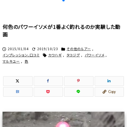
何色のパワーイソメが1番よく釣れるのか実験した動
画
2015/01/04
2019/10/23
その他のルアー
,



インプレッション、口コミ
カワハギ
,
タコジグ
,
パワーイソメ
,

マルキユー
,
色
B!
Copy