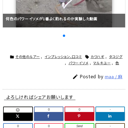
何色のパワーイソメが1番よく釣れるのか実験した動画
その他のルアー
,
インプレッション、口コミ
カワハギ
,
タコジグ


,
パワーイソメ
,
マルキユー
,
色
Posted by
maa / 麻

よろしければシェアお願いします
0
0
-

0
0
Send
-