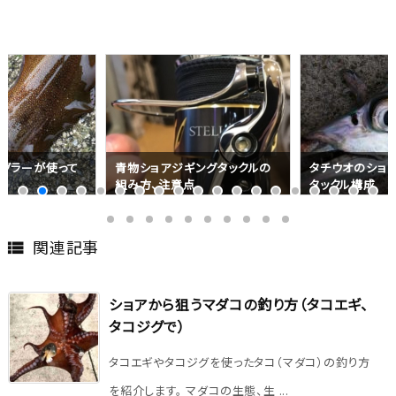
ングタックルの
タチウオのショアジギング、私の
オフショアジギ
点
タックル構成
ボックスおすす
関連記事

ショアから狙うマダコの釣り方（タコエギ、
タコジグで）
タコエギやタコジグを使ったタコ（マダコ）の釣り方
を紹介します。 マダコの生態、生 ...