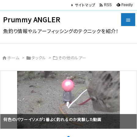
サイトマップ

Feedly
RSS
Prummy ANGLER

魚釣り情報やルアーフィッシングのテクニックを紹介！

メニュー

ホーム
>
タックル
>
その他のルアー



サイドバ

前へ

次へ

検索
何色のパワーイソメが1番よく釣れるのか実験した動画