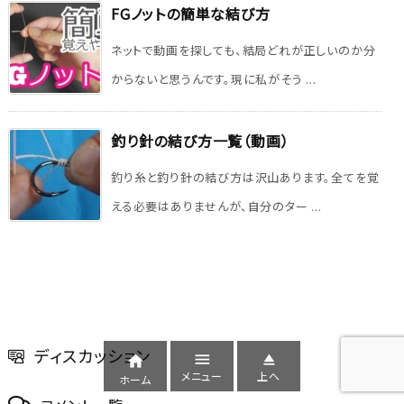
FGノットの簡単な結び方
ネットで動画を探しても、結局どれが正しいのか分
からないと思うんです。現に私がそう ...
釣り針の結び方一覧（動画）
釣り糸と釣り針の結び方は沢山あります。全てを覚
える必要はありませんが、自分のター ...
ディスカッション



メニュー
上へ
ホーム