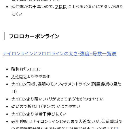
延伸率が若干高いので、
フロロ
に比べると僅かにアタリが取り
にくい
フロロカーボンライン
ナイロンラインとフロロラインの太さ・強度・号数一覧表
略称は「
フロロ
」
ナイロン
よりやや高価
ナイロン
同様、透明のモノフィラメントライン（所謂
釣糸
の見た
目）
ナイロン
より硬い、ハリがあって糸グセがつきやすい
硬いので折れ目（キンク）がつきやすい
ナイロン
よりは若干伸びにくい
破断伸度はナイロンラインとそこまで大差ないが、低荷重域で
の初期伸度が低いので体感的には伸びが小さいと感じる
1