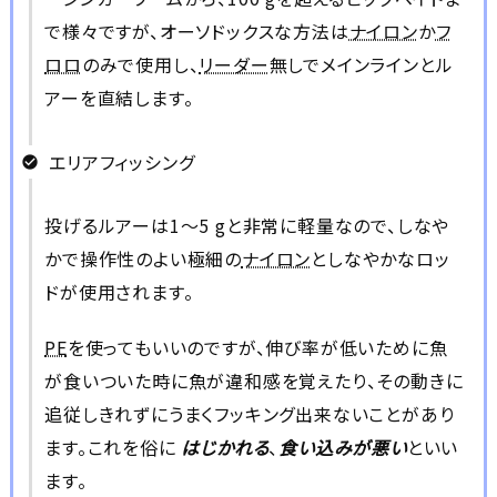
で様々ですが、オーソドックスな方法は
ナイロン
か
フ
ロロ
のみで使用し、
リーダー
無しでメインラインとル
アーを直結します。
エリアフィッシング
投げるルアーは1～5
g
と非常に軽量なので、しなや
かで操作性のよい極細の
ナイロン
としなやかなロッ
ドが使用されます。
PE
を使ってもいいのですが、伸び率が低いために魚
が食いついた時に魚が違和感を覚えたり、その動きに
追従しきれずにうまくフッキング出来ないことがあり
ます。これを俗に
はじかれる
、
食い込みが悪い
といい
ます。