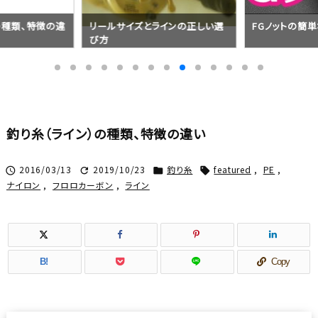
の種類、特徴の違
リールサイズとラインの正しい選
FGノットの簡
び方
釣り糸（ライン）の種類、特徴の違い
2016/03/13
2019/10/23
釣り糸
featured
,
PE
,




ナイロン
,
フロロカーボン
,
ライン
B!
Copy