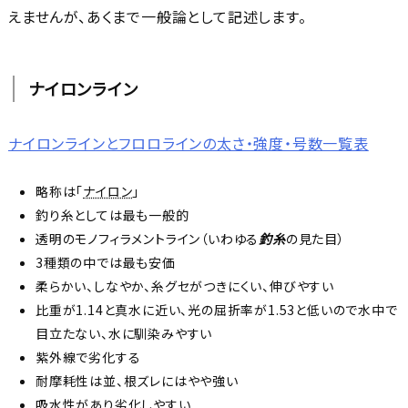
えませんが、あくまで一般論として記述します。
ナイロンライン
ナイロンラインとフロロラインの太さ・強度・号数一覧表
略称は「
ナイロン
」
釣り糸としては最も一般的
透明のモノフィラメントライン（いわゆる
釣糸
の見た目）
3種類の中では最も安価
柔らかい、しなやか、糸グセがつきにくい、伸びやすい
比重が1.14と真水に近い、光の屈折率が1.53と低いので水中で
目立たない、水に馴染みやすい
紫外線で劣化する
耐摩耗性は並、根ズレにはやや強い
吸水性があり劣化しやすい