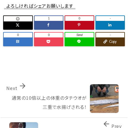
よろしければシェアお願いします
1
0
-

0
0
Send
-
B!
Copy

Next
通常の10倍以上の体重のタチウオが
三重で水揚げされる！

Prev