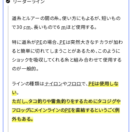
リーダーライン
道糸とルアーの間の糸。使い方にもよるが、短いもの
で30
cm
、長いもので6
m
ほど使用する。
特に道糸が
PE
の場合、
PE
は突然大きなチカラが加わ
ると簡単に切れてしまうことがあるため、このように
ショックを吸収してくれる糸と組み合わせて使用する
のが一般的。
ラインの種類は
ナイロン
や
フロロ
で、
PE
は使用しな
い
。
ただし、タコ釣りや雷魚釣りをするためにタコジグや
フロッグにメインラインの
PE
を直結するというごく例
外もある。