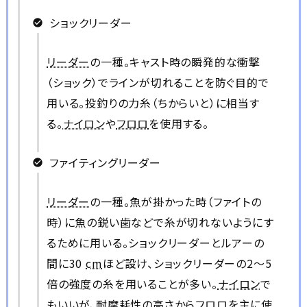
ショックリーダー
リーダー
の一種。キャスト時の瞬発的な衝撃
（ショック）でラインが切れることを防ぐ目的で
用いる。投釣りの力糸（ちからいと）に相当す
る。
ナイロン
や
フロロ
を使用する。
ファイティングリーダー
リーダー
の一種。魚が掛かった時（ファイトの
時）に魚の鋭い歯などで糸が切れないようにす
るために用いる。ショックリーダーとルアーの
間に30
cm
ほど設け、ショックリーダーの2～5
倍の強度の糸を用いることが多い。
ナイロン
で
もいいが、耐摩耗性の高さから
フロロ
を主に使