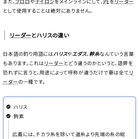
また、
フロロ
や
ナイロン
をメインラインにして、
PE
を
リーダー
として使用することは絶対にありません。
リーダー
とハリスの違い
日本語の釣り用語には
ハリス
や
エダス
、
幹糸
なんていう言葉
もあります。これは
リーダー
とどう違うのかというと、語弊を
恐れずに言うと、用途によって呼称が違うだけで要は全て
リ
ーダー
の一種です。
ハリス
鉤素
広義には、チカラ糸を除いて道糸より先端の糸の総