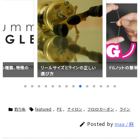
）の種類、特徴の
リールサイズとラインの正しい
FGノットの簡単
選び方
釣り糸
featured
,
PE
,
ナイロン
,
フロロカーボン
,
ライン


Posted by
maa / 麻
