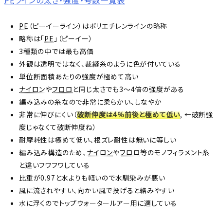
PE
（ピーイーライン）はポリエチレンラインの略称
略称は「
PE
」（ピーイー）
3種類の中では最も高価
外観は透明ではなく、裁縫糸のように色が付いている
単位断面積あたりの強度が極めて高い
ナイロン
や
フロロ
と同じ太さでも3～4倍の強度がある
編み込みの糸なので非常に柔らかい、しなやか
非常に伸びにくい（
破断伸度は4％前後と極めて低い
, ←破断強
度じゃなくて破断伸度ね）
耐摩耗性は極めて低い、根ズレ耐性は無いに等しい
編み込み構造のため、
ナイロン
や
フロロ
等のモノフィラメント糸
と違いフワフワしている
比重が0.97と水よりも軽いので水馴染みが悪い
風に流されやすい、向かい風で投げると絡みやすい
水に浮くのでトップウォータールアー用に適している