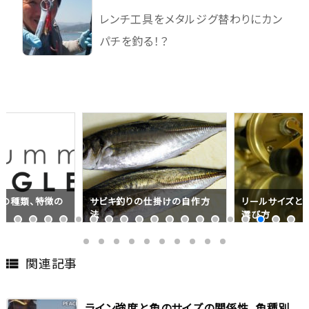
レンチ工具をメタルジグ替わりにカン
パチを釣る！？
）の種類、特徴の
サビキ釣りの仕掛けの自作方
リールサイズと
法
選び方
関連記事

ライン強度と魚のサイズの関係性、魚種別