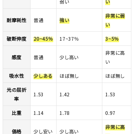
弱い
い
非常に弱
耐摩耗性
普通
強い
い
破断伸度
20~45％
17~37％
3~5％
非常に高
感度
普通
少し高い
い
吸水性
少しある
ほぼ無し
ほぼ無し
光の屈折
1.53
1.42
1.53
率
比重
1.14
1.78
0.97
非常に高
価格
少し安い
少し高い