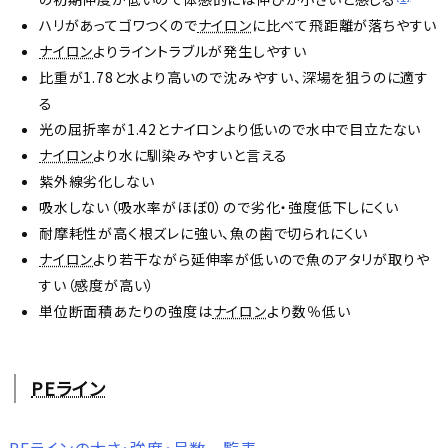
ハリがあってゴワつくので
ナイロン
に比べて飛距離が落ちやすい
ナイロン
よりライントラブルが発生しやすい
比重が1.78と水より高いので沈みやすい、深場を狙うのに適す
る
光の屈折率が1.42とナイロンより低いので水中で目立たない
ナイロン
より水に馴染みやすいと言える
紫外線劣化しない
吸水しない（吸水率がほぼ0）ので劣化・強度低下しにくい
耐摩耗性が高く根ズレに強い、魚の歯で切られにくい
ナイロン
より若干ながら延伸率が低いので魚のアタリが取りや
すい（感度が高い）
単位断面積あたりの強度は
ナイロン
より数％低い
PEライン
PE
ラインの太さ・強度・号数一覧表