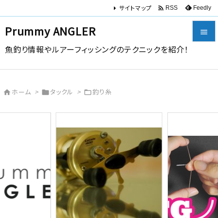
サイトマップ

Feedly
RSS
Prummy ANGLER

魚釣り情報やルアーフィッシングのテクニックを紹介！

メニュー

ホーム
>
タックル
>
釣り糸



サイドバ

前へ

次へ

検索