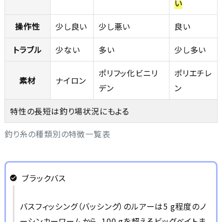
い
操作性
少し良い
少し悪い
良い
トラブル
少ない
多い
少し多い
ポリフッ化ビニリ
ポリエチレ
素材
ナイロン
デン
ン
特性の長短は釣り場状況にもよる
釣り糸の種類別の特徴一覧表
ブラックバス
バスフィッシング（バッシング）のルアーは5
g
程度のノ
ーシンカーワームから、100
g
を超えるビッグベイトま