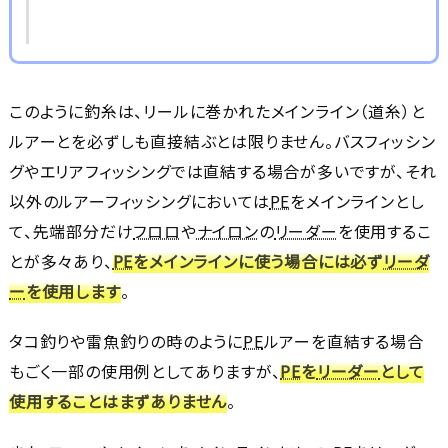
このように釣糸は、リールに巻かれたメインライン（道糸）と
ルアーとを必ずしも直接結ぶとは限りません。バスフィッシン
グやエリアフィッシングでは直結する場合が多いですが、それ
以外のルアーフィッシングにおいては
PE
をメインラインとし
て、先端部分だけ
フロロ
や
ナイロン
の
リーダー
を使用するこ
とが多々あり、
PE
をメインラインに使う場合には必ず
リーダ
ー
を使用します
。
タコ釣りや雷魚釣りの時のように
PE
ルアーを直結する場合
もごく一部の使用例としてありますが、
PE
を
リーダー
として
使用することはまずありません
。