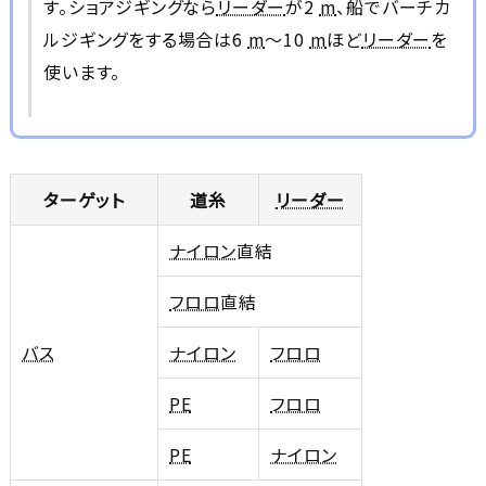
す。ショアジギングなら
リーダー
が2
m
、船でバーチカ
ルジギングをする場合は6
m
～10
m
ほど
リーダー
を
使います。
ターゲット
道糸
リーダー
ナイロン
直結
フロロ
直結
バス
ナイロン
フロロ
PE
フロロ
PE
ナイロン