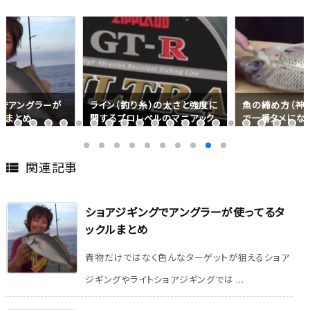
でアングラーが
ライン（釣り糸）の太さと強度に
魚の締め方（神
ルまとめ
関するプロレベルのマニアック
で一番タメにな
な話
関連記事

ショアジギングでアングラーが使ってるタ
ックルまとめ
青物だけではなく色んなターゲットが狙えるショア
ジギングやライトショアジギングでは ...