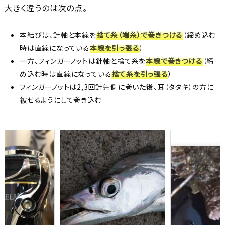
大きく違うのは次の点。
本結びは、針軸と本線を
捨て糸（端糸）で巻きつける
（締め込む
時は直線になっている
本線を引っ張る
）
一方、フィンガーノットは針軸と捨て糸を
本線で巻きつける
（締
め込む時は直線になっている
捨て糸を引っ張る
）
フィンガーノットは2,3回針先側に巻いた後、耳（タタキ）の方に
被せるようにして巻き込む