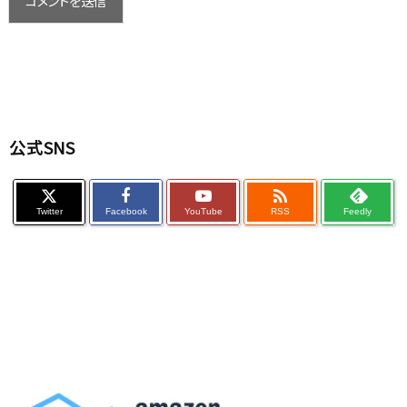
公式SNS

Twitter
Facebook
YouTube
RSS
Feedly