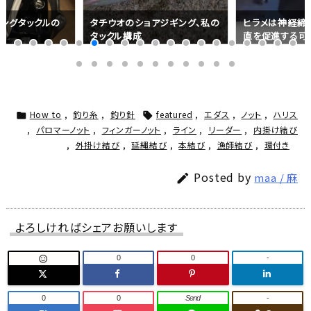
ングタックルの
タチウオのショアジギング、私の
ヒラメは神経締
点
タックル構成
直を促進する可
How to
,
釣り糸
,
釣り針
featured
,
エダス
,
ノット
,
ハリス


,
パロマーノット
,
フィンガーノット
,
ライン
,
リーダー
,
内掛け結び
,
外掛け結び
,
延縄結び
,
本結び
,
漁師結び
,
環付き
Posted by
maa / 麻

よろしければシェアお願いします
0
0
-

0
0
Send
-