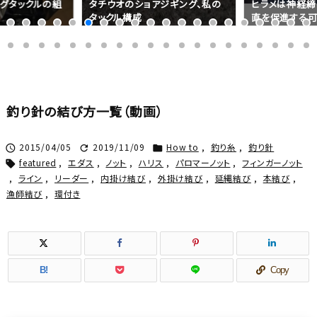
グタックルの組
タチウオのショアジギング、私の
ヒラメは神経締
タックル構成
直を促進する可
釣り針の結び方一覧（動画）
2015/04/05
2019/11/09
How to
,
釣り糸
,
釣り針



featured
,
エダス
,
ノット
,
ハリス
,
パロマーノット
,
フィンガーノット

,
ライン
,
リーダー
,
内掛け結び
,
外掛け結び
,
延縄結び
,
本結び
,
漁師結び
,
環付き
B!
Copy