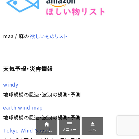
maa / 麻の
欲しいものリスト
天気予報・災害情報
windy
地球規模の風速・波浪の観測・予測
earth wind map
地球規模の風速・波浪の観測・予測



メニュー
上へ
Tokyo Wind Speed
ホーム