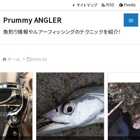
サイトマップ

Feedly
RSS
Prummy ANGLER

魚釣り情報やルアーフィッシングのテクニックを紹介！

メニュー

ホーム
>
How to


サイドバ

前へ

次へ

検索