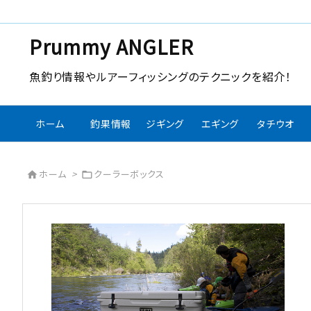
Prummy ANGLER
魚釣り情報やルアーフィッシングのテクニックを紹介！
ホーム
釣果情報
ジギング
エギング
タチウオ
ホーム
>
クーラーボックス

