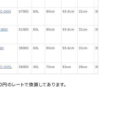
-060I
67000
60
80
93.4
31
39.6
24
060I
51000
60
80
93.4
31
39.6
24
0I
38000
60
80
93.4
31
39.6
24
-045L
58000
45
70
83
28
36.5
23
0円のレートで換算してあります。
045L
45000
45
70
83
28
36.5
23
5L
30000
45
70
83
28
36.5
23