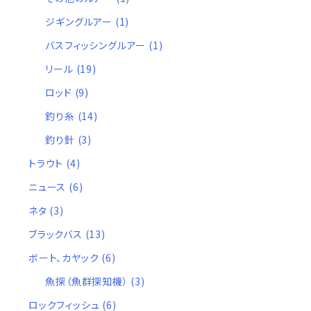
ジギングルアー
(1)
バスフィッシングルアー
(1)
リール
(19)
ロッド
(9)
釣り糸
(14)
釣り針
(3)
トラウト
(4)
真
ウ
ス
車
両
水
高さ
重量
保冷
ニュース
(6)
空
レ
チ
輪
開
栓
内
外
ネタ
(3)
40
5
1
◯
13.2
◯
ブラックバス
(13)
ボート、カヤック
(6)
魚探（魚群探知機）
(3)
40
6
◯
11.6
◯
ロックフィッシュ
(6)