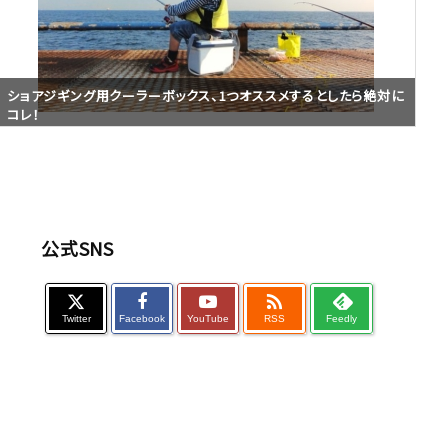
ショアジギング用クーラーボックス、1つオススメするとしたら絶対に
コレ！
公式SNS

Twitter
Facebook
YouTube
RSS
Feedly