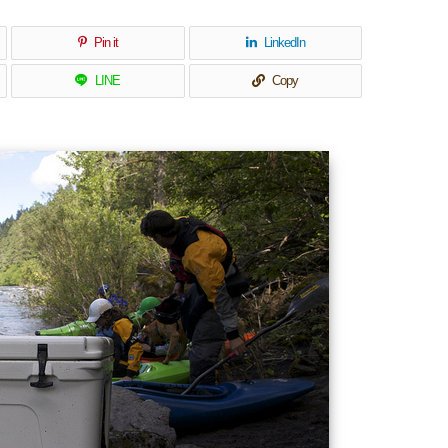
Pin it
LinkedIn
LINE
Copy