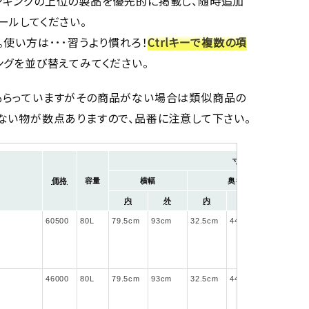
ンキングの上位の製品を優先的に掲載し、随時追加
ールしてください。
使い方は･･･習うより慣れろ！
Ctrlキーで複数の項
ングを並び替えてみてください。
もらっていますがその商品がない場合は類似商品の
ない物が数点ありますので、品番に注意して下さい。
寸法
価格
容量
横幅
奥行
内
外
内
外
60500
80
79.5
93
32.5
44
27
46000
80
79.5
93
32.5
44
27