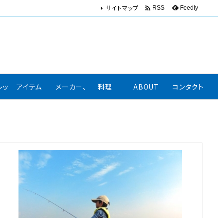
サイトマップ

Feedly
RSS
レッション、口コミ
アイテム
メーカー、著名人リンク集
料理
ABOUT
コンタクト