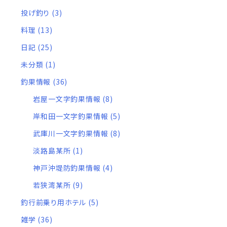
投げ釣り
(3)
34.05
3
3
◯
9.8
◯
75h
料理
(13)
日記
(25)
34.05
1
5
◯
8.9
◯
59h
未分類
(1)
釣果情報
(36)
34.05
6
◯
8.3
◯
48h
岩屋一文字釣果情報
(8)
岸和田一文字釣果情報
(5)
32.5
3
3
◯
◯
65h
武庫川一文字釣果情報
(8)
淡路島某所
(1)
32.5
1
5
◯
◯
55h
神戸沖堤防釣果情報
(4)
若狭湾某所
(9)
釣行前乗り用ホテル
(5)
32.5
6
◯
◯
45h
雑学
(36)