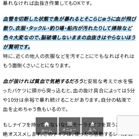
暴れなければ血抜き作業してもOKです。
血管を切断した状態で魚が暴れるとそこらじゅうに血が飛び
散り、衣服・タックル・釣り場・船内が汚れたりして掃除など
色々大変なので、脳破壊しないままの血抜きはやらないほう
が賢明です。
特に、近くの他人の衣服などを汚すことにでもなればそれは
もう面倒くさいことになります。
血が抜ければ貧血で気絶するだろう
と安易な考えで水を張
ったバケツに頭から突っ込むと、血の抜け具合によっては5分
や10分は余裕で暴れ続けることがあります。自分の粘液で
血を止めちゃう魚もいるので。


もしナイフを持っていないなら、モーラナイフを買うことを超

メニュー
上へ
ホーム
絶オススメします。このナイフは、使ったら感動するレベルの