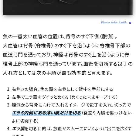
Photo:John Smith
魚の一番太い血管の位置は、背骨のすぐ下側（腹側）。
大血管
は背骨（脊椎骨）のすぐ下を沿うように脊椎骨下部の
血道弓門を通っており、
神経
は背骨のすぐ上を沿うように脊
椎骨上部の神経弓門を通っています。血管を切断する包丁の
入れ方としては次の手順が最も効率的と言えます。
右利きの場合、魚の頭を左側にして背中を手前にする
左手でエラ蓋をグイっとめくる（めくったままキープする）
腹側から背骨に向けて入れるイメージで包丁を入れ、切っ先で
エラの内側にある薄い膜だけを切る
（食道や内臓を傷つけない
よに切開する）
エラ膜
を切る目的は、放血がスムーズにいくように出口を広くす