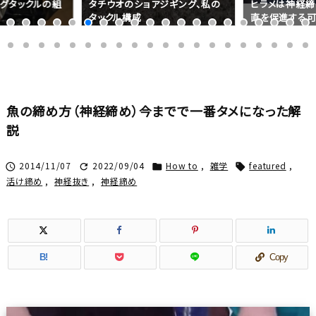
グタックルの組
タチウオのショアジギング、私の
ヒラメは神経締
タックル構成
直を促進する可
魚の締め方（神経締め）今までで一番タメになった解
説
2014/11/07
2022/09/04
How to
,
雑学
featured
,




活け締め
,
神経抜き
,
神経締め
B!
Copy