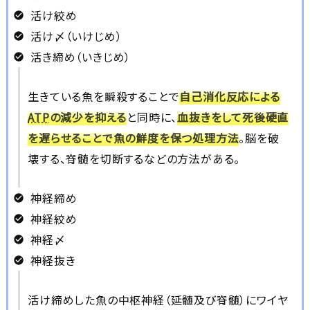
活け絞め
活け〆（いけじめ）
活き締め（いきじめ）
生きている魚を瞬殺することで
自己消化反応による
ATP
の減少を抑える
と同時に、
血抜きをして死後硬直
を遅らせることで魚の鮮度を保つ処理方法
。脳を破
壊する、脊髄を切断するなどの方法がある。
神経締め
神経絞め
神経〆
神経抜き
活け締めした魚の中枢神経（延髄及び脊髄）にワイヤ