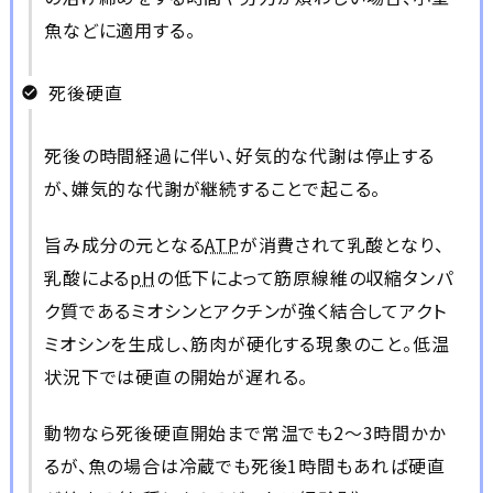
魚などに適用する。
死後硬直
死後の時間経過に伴い、好気的な代謝は停止する
が、嫌気的な代謝が継続することで起こる。
旨み成分の元となる
ATP
が消費されて乳酸となり、
乳酸による
pH
の低下によって筋原線維の収縮タンパ
ク質であるミオシンとアクチンが強く結合してアクト
ミオシンを生成し、筋肉が硬化する現象のこと。低温
状況下では硬直の開始が遅れる。
動物なら死後硬直開始まで常温でも2～3時間かか
るが、魚の場合は冷蔵でも死後1時間もあれば硬直