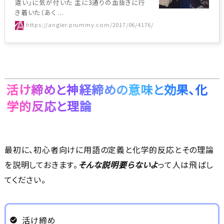
違い」に気が付いた 主に3通りの血抜きに行
き着いた（あく ...
https://angler.prummy.com/2017/06/4176/
活け締めと神経締めの意味と効果、化
学的反応と理論
最初に、初心者向けに用語の定義と化学的反応とその理論
を説明しておきます。
そんな説明要らないよ
って人は飛ばし
てください。
活け締め