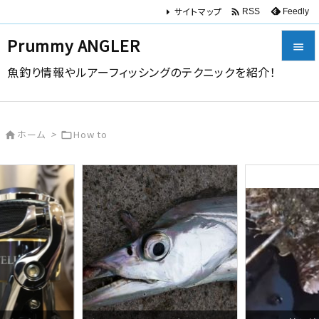
サイトマップ

Feedly
RSS
Prummy ANGLER

魚釣り情報やルアーフィッシングのテクニックを紹介！

メニュー

ホーム
>
How to


サイドバ

前へ

次へ

検索