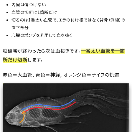
内臓は傷つけない
血管の切断は1箇所だけ
切るのは1番太い血管で、エラの付け根ではなく背骨（側線）の
直下部分
心臓のポンプを利用して血を抜く
脳破壊が終わったら次は血抜きです。
一番太い血管を一箇
所だけ切断
します。
赤色＝大血管
,
青色＝神経
,
オレンジ色＝ナイフの軌道