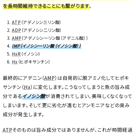
を長時間維持できることにも繋がります
。
ATP
（アデノシン三リン酸）
ADP
（アデノシン二リン酸）
AMP
｛アデノシン一リン酸（アデニル酸）｝
IMP
｛イノシン一リン酸（イノシン酸）｝
HxR
（イノシン）
Hx
（ヒポキサンチン）
最終的にアデニン（
AMP
）は自発的に脱アミノ化してヒポキ
サンチン（
Hx
）に変化します。こうなってしまうと魚の旨み成
分である
イノシン酸
が消費されてしまい、美味しくなくなって
しまいます。そして更に劣化が進むとアンモニアなどの臭み
成分が発生します。
ATP
そのものは旨み成分ではありませんが、これが時間経過