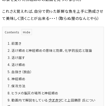
これさえ覚えれば、自分で釣った新鮮な魚を上手に熟成させ
て美味しく頂くことが出来る・・・！（取らぬ狸のなんとやら）
Contents
1.
前置き
2.
活け締めと神経締めの意味と効果、化学的反応と理論
3.
活け越す
4.
活け締め
5.
血抜き（放血）
6.
神経締め
7.
保冷方法
8.
ヒラメの脳天の場所と神経締め
9.
動画内で解説をしている
ウエカツ
こと上田勝彦 氏につい