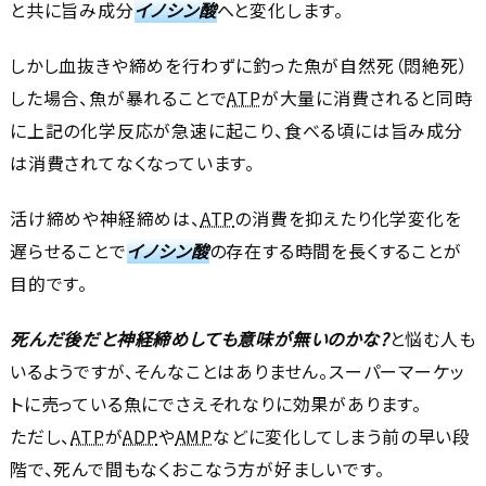
と共に旨み成分
イノシン酸
へと変化します。
しかし血抜きや締めを行わずに釣った魚が自然死（悶絶死）
した場合、魚が暴れることで
ATP
が大量に消費されると同時
に上記の化学反応が急速に起こり、食べる頃には旨み成分
は消費されてなくなっています。
活け締めや神経締めは、
ATP
の消費を抑えたり化学変化を
遅らせることで
イノシン酸
の存在する時間を長くすることが
目的です。
死んだ後だと神経締めしても意味が無いのかな?
と悩む人も
いるようですが、そんなことはありません。スーパーマーケッ
トに売っている魚にでさえそれなりに効果があります。
ただし、
ATP
が
ADP
や
AMP
などに変化してしまう前の早い段
階で、死んで間もなくおこなう方が好ましいです。