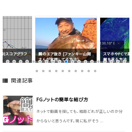
品別スコアグラフ
鯛のエア抜き [ファンキー山岡
スマホやPCで
さんが実践してる方法]
報を見る方法
関連記事

FGノットの簡単な結び方
ネットで動画を探しても、結局どれが正しいのか分
からないと思うんです。現に私がそう ...