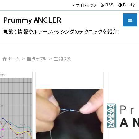
サイトマップ

Feedly
RSS
Prummy ANGLER

魚釣り情報やルアーフィッシングのテクニックを紹介！

メニュー

ホーム
>
タックル
>
釣り糸



サイドバ

前へ

次へ

検索