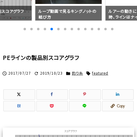
別スコアグラフ
ループ動画で見るキングノットの
ルアーの動きに
結び方
時、ラインはナ
の方がいい？
PEラインの製品別スコアグラフ
2017/07/27
2019/10/23
釣り糸
featured




B!
Copy