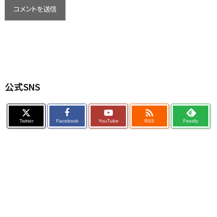
公式SNS

Twitter
Facebook
YouTube
RSS
Feedly