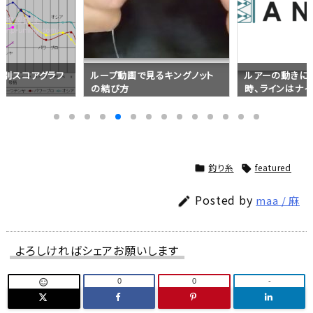
品別スコアグラフ
ループ動画で見るキングノット
ルアーの動きに
の結び方
時、ラインはナ
の方がいい？
釣り糸
featured


Posted by
maa / 麻

よろしければシェアお願いします
0
0
-
