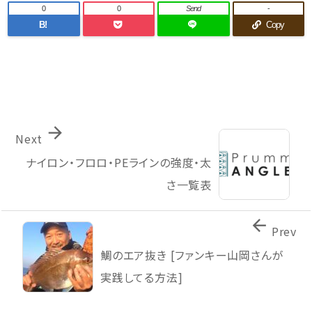
0
0
Send
-
B!
Copy

Next
ナイロン・フロロ・PEラインの強度・太
さ一覧表

Prev
鯛のエア抜き [ファンキー山岡さんが
実践してる方法]