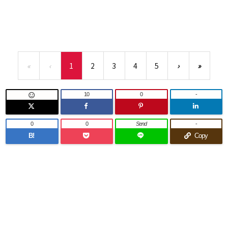
«
‹
1
2
3
4
5
›
»
10
0
-

0
0
Send
-
B!
Copy