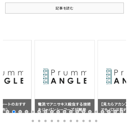
記事を読む
ドシートのおすす
電流でアニサキス殺虫する技術
【見たらアカン
帆布）
をジャパンシーフーズが開発
でもバスは釣れ
た動画