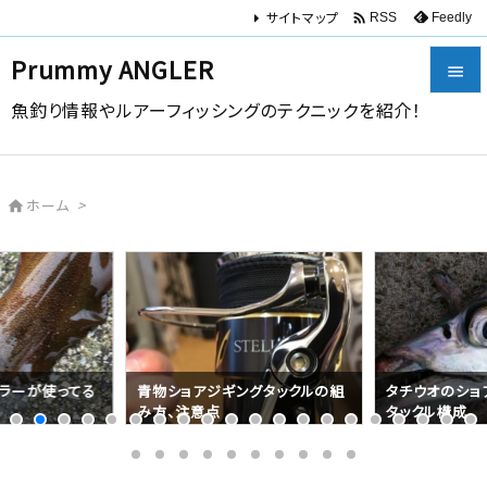
サイトマップ

Feedly
RSS
Prummy ANGLER

魚釣り情報やルアーフィッシングのテクニックを紹介！

メニュー

ホーム
>

サイドバ

前へ

次へ

ラーが使ってる
青物ショアジギングタックルの組
タチウオのショ
み方、注意点
タックル構成
検索