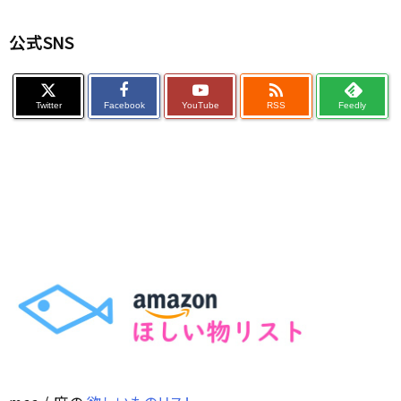
公式SNS

Twitter
Facebook
YouTube
RSS
Feedly