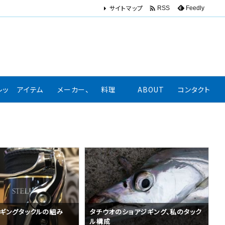
サイトマップ

Feedly
RSS
レッション、口コミ
アイテム
メーカー、著名人リンク集
料理
ABOUT
コンタクト
ョアジギング、私のタック
オフショアジギング用クーラーボック
スおすすめランキング4選