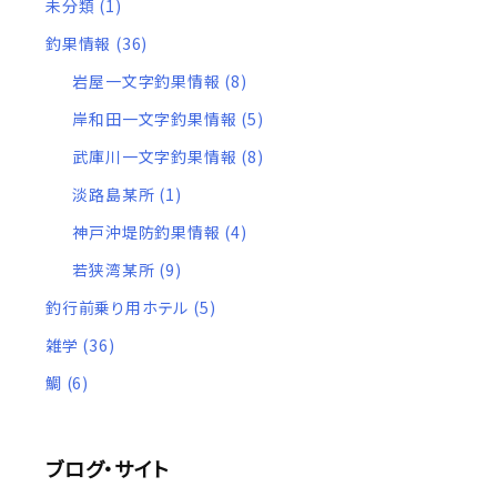
未分類
(1)
釣果情報
(36)
岩屋一文字釣果情報
(8)
岸和田一文字釣果情報
(5)
武庫川一文字釣果情報
(8)
淡路島某所
(1)
神戸沖堤防釣果情報
(4)
若狭湾某所
(9)
釣行前乗り用ホテル
(5)
しでも18ステラと20ツ
ノブをゴメクサス85mmに換装して
村上
雑学
(36)
ーを巻き心地だけで見分
気づいたこと（15オシアコンクエス
イト
か
ト300HG）
鯛
(6)
ブログ・サイト