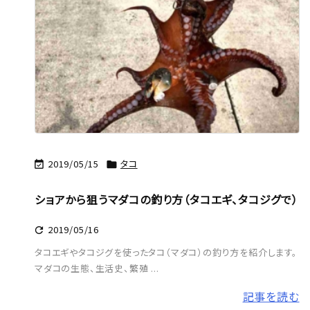
2019/05/15
タコ


ショアから狙うマダコの釣り方（タコエギ、タコジグで）
2019/05/16

タコエギやタコジグを使ったタコ（マダコ）の釣り方を紹介します。
マダコの生態、生活史、繁殖 ...
記事を読む