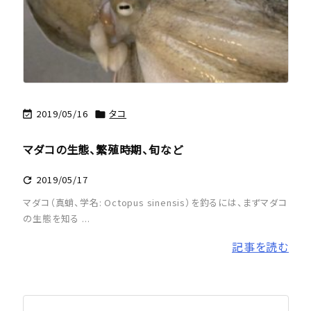
2019/05/16
タコ


マダコの生態、繁殖時期、旬など
2019/05/17

マダコ（真蛸、学名: Octopus sinensis）を釣るには、まずマダコ
の生態を知る ...
記事を読む