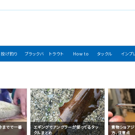
投げ釣り
ブラックバス
トラウト
How to
タックル
インプ
使ってるタッ
青物ショアジギングタックルの組み
タチウオのシ
方、注意点
ル構成