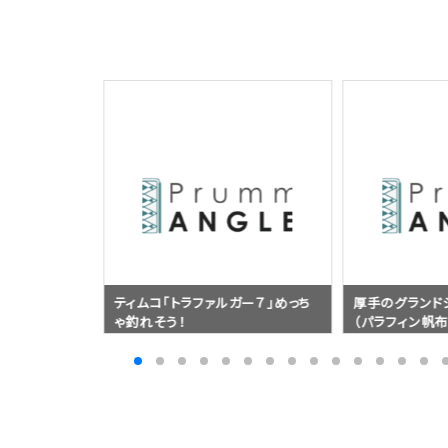
ガー７」めっち
厚手のグランドシートのおすすめ
電流でアニサキ
（パラフィン帆布）
ジャパンシーフ