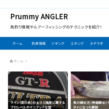
Prummy ANGLER
魚釣り情報やルアーフィッシングのテクニックを紹介！
ホーム
釣果情報
ジギング
エギング
タチウオ
ホーム
>

る
魚の締め方（神経締め）今までで一番
エギングでアングラーが
タメになった解説
クルまとめ