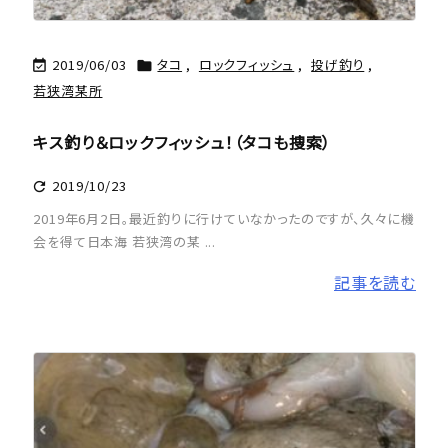
2019/06/03
タコ
,
ロックフィッシュ
,
投げ釣り
,


若狭湾某所
キス釣り＆ロックフィッシュ！（タコも捜索）
2019/10/23

2019年6月2日。最近釣りに行けていなかったのですが、久々に機
会を得て日本海 若狭湾の某 ...
記事を読む