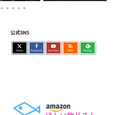
公式SNS

Twitter
Facebook
YouTube
RSS
Feedly