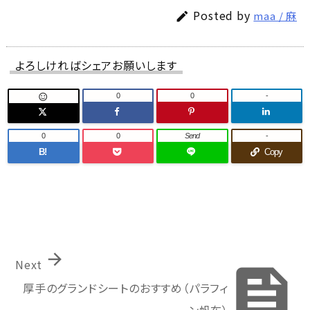
Posted by
maa / 麻

よろしければシェアお願いします
0
0
-

0
0
Send
-
B!
Copy

Next

厚手のグランドシートのおすすめ（パラフィ