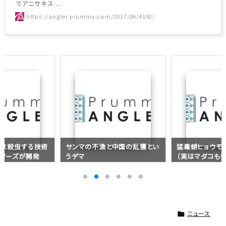
でアニサキス ...
https://angler.prummy.com/2017/06/4192/
キス殺虫する技術
サンマの不漁と中国の乱獲とい
猛毒蛸ヒョウモ
ーフーズが開発
うデマ
（実はマダコも
ニュース
