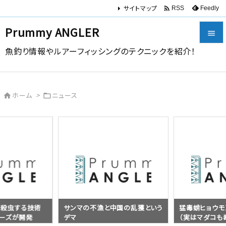
サイトマップ

Feedly
RSS
Prummy ANGLER

魚釣り情報やルアーフィッシングのテクニックを紹介！

メニュー

ホーム
>
ニュース


サイドバ

前へ

次へ

検索
ス殺虫する技術
サンマの不漁と中国の乱獲という
猛毒蛸ヒョウモ
フーズが開発
デマ
（実はマダコも