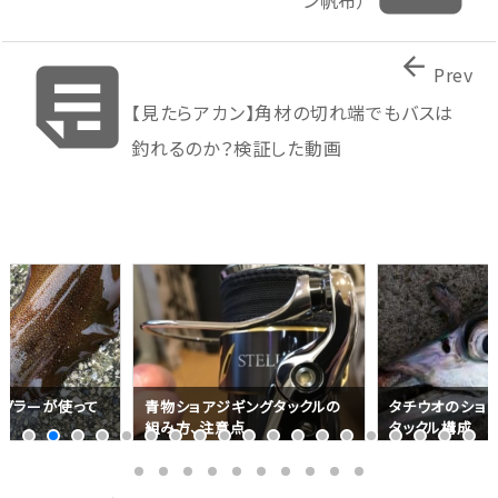
ン帆布）


Prev
【見たらアカン】角材の切れ端でもバスは
釣れるのか？検証した動画
グラーが使って
青物ショアジギングタックルの
タチウオのショ
め
組み方、注意点
タックル構成