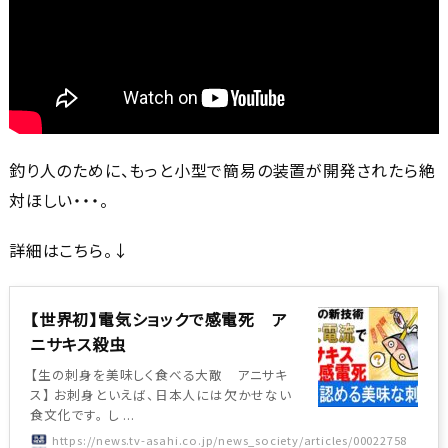
釣り人のために、もっと小型で簡易の装置が開発されたら絶
対ほしい・・・。
詳細はこちら。↓
【世界初】電気ショックで感電死 ア
ニサキス殺虫
【生の刺身を美味しく食べる大敵 アニサキ
ス】 お刺身といえば、日本人には欠かせない
食文化です。 し ...
https://news.tv-asahi.co.jp/news_society/articles/00022758