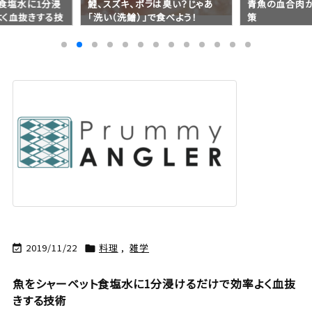
食塩水に1分浸
鯉、スズキ、ボラは臭い？じゃあ
青魚の血合肉
よく血抜きする技
「洗い（洗鱠）」で食べよう！
策
2019/11/22
料理
,
雑学


魚をシャーベット食塩水に1分浸けるだけで効率よく血抜
きする技術