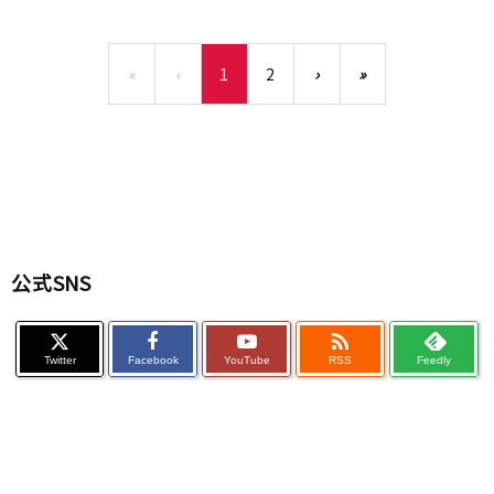
«
‹
1
2
›
»
公式SNS

Twitter
Facebook
YouTube
RSS
Feedly