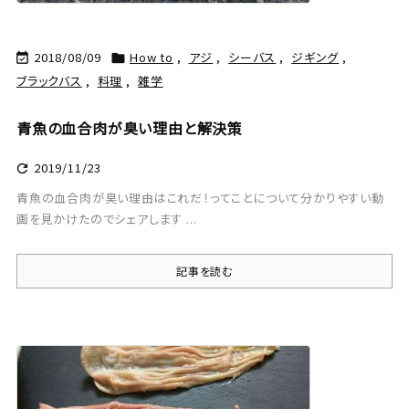
2018/08/09
How to
,
アジ
,
シーバス
,
ジギング
,


ブラックバス
,
料理
,
雑学
青魚の血合肉が臭い理由と解決策
2019/11/23

青魚の血合肉が臭い理由はこれだ！ってことについて分かりやすい動
画を見かけたのでシェアします ...
記事を読む