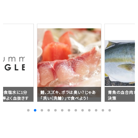
ット食塩水に1分
鯉、スズキ、ボラは臭い？じゃあ
青魚の血合肉が
効率よく血抜きす
「洗い（洗鱠）」で食べよう！
決策