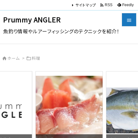
サイトマップ

Feedly
RSS
Prummy ANGLER

魚釣り情報やルアーフィッシングのテクニックを紹介！

メニュー

ホーム
>
料理


サイドバ

前へ

次へ

検索