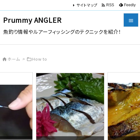
サイトマップ

Feedly
RSS
Prummy ANGLER

魚釣り情報やルアーフィッシングのテクニックを紹介！

メニュー

ホーム
>
How to


サイドバ

前へ

次へ

検索