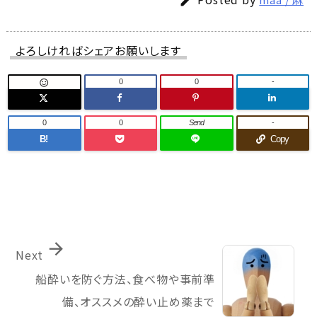

よろしければシェアお願いします
0
0
-

0
0
Send
-
B!
Copy

Next
船酔いを防ぐ方法、食べ物や事前準
備、オススメの酔い止め薬まで