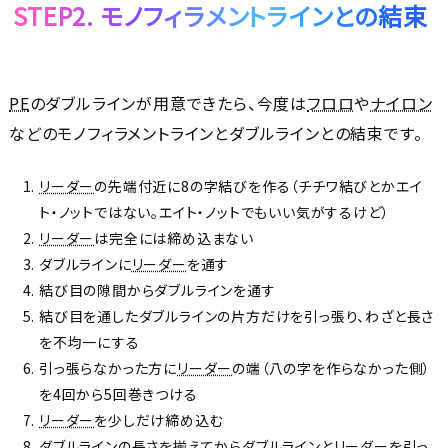
STEP2. モノフィラメントラインとの結束
PE
のダブルラインが用意できたら、今度は
フロロ
や
ナイロン
などのモノフィラメントラインとダブルラインとの結束です。
リーダー
の先端付近に8の字結びを作る（チチワ結びとかエイ
ト・ノットではない。エイト・ノットでもいい気がするけど）
リーダー
は完全には締め込まない
ダブルラインに
リーダー
を通す
結び目の隙間からダブルラインを通す
結び目を通したダブルラインの片方だけを引っ張り、わざと長さ
を不均一にする
引っ張らなかった方に
リーダー
の端（八の字を作らなかった側）
を4回から5回巻きつける
リーダー
を少しだけ締め込む
ダブルラインの長さを揃えてからダブルラインと
リーダー
を引っ