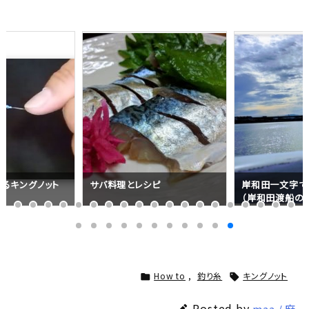
るキングノット
サバ料理とレシピ
岸和田一文字で
（岸和田渡船の
How to
,
釣り糸
キングノット


Posted by
maa / 麻