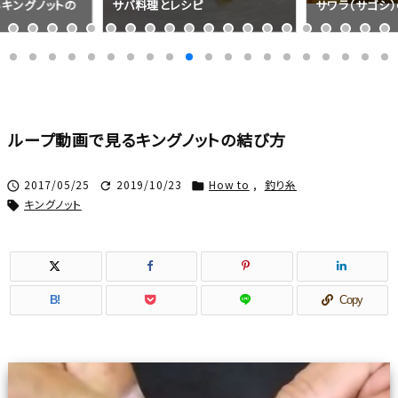
キングノットの
サバ料理とレシピ
サワラ（サゴシ
ループ動画で見るキングノットの結び方
2017/05/25
2019/10/23
How to
,
釣り糸



キングノット

B!
Copy