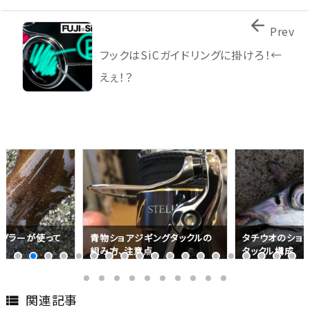

Prev
フックはSiCガイドリングに掛けろ！←
えぇ！？
グラーが使って
青物ショアジギングタックルの
タチウオのショ
め
組み方、注意点
タックル構成
関連記事
