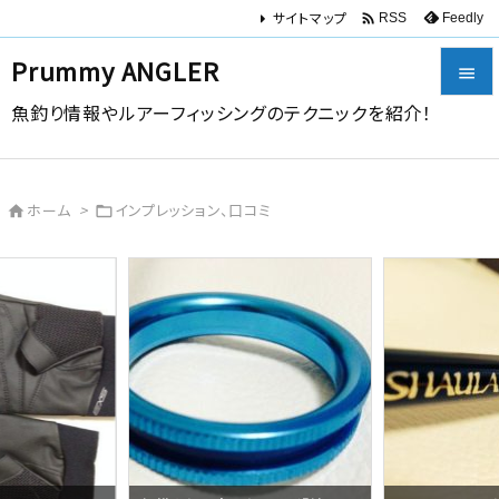
サイトマップ

Feedly
RSS
Prummy ANGLER

魚釣り情報やルアーフィッシングのテクニックを紹介！

メニュー

ホーム
>
インプレッション、口コミ


サイドバ

前へ

次へ

検索