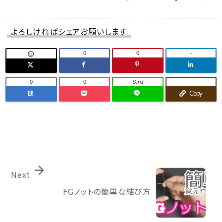
よろしければシェアお願いします
0
0
-

0
0
Send
-
B!
Copy

Next
FGノットの簡単な結び方