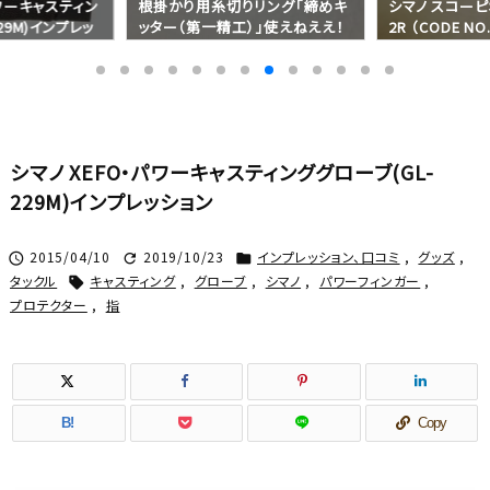
パワーキャスティン
根掛かり用糸切りリング「締めキ
シマノ スコーピ
29M)インプレッ
ッター（第一精工）」使えねええ！
2R （CODE NO
インプレッション（ラインカッター）
ッション (ベイト
シマノ XEFO・パワーキャスティンググローブ(GL-
229M)インプレッション
2015/04/10
2019/10/23
インプレッション、口コミ
,
グッズ
,



タックル
キャスティング
,
グローブ
,
シマノ
,
パワーフィンガー
,

プロテクター
,
指
B!
Copy