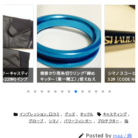
・パワーキャスティ
根掛かり用糸切りリング「締め
シマノ スコーピ
-229M)インプ
キッター（第一精工）」使えねえ
52R （CODE NO
え！インプレッション（ラインカッ
プレッション (ベ
ター）
インプレッション、口コミ
,
グッズ
,
タックル
キャスティング
,


グローブ
,
シマノ
,
パワーフィンガー
,
プロテクター
,
指
Posted by
maa / 麻
