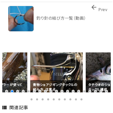

Prev
釣り針の結び方一覧（動画）
グラーが使って
青物ショアジギングタックルの
タチウオのショ
め
組み方、注意点
タックル構成
関連記事
