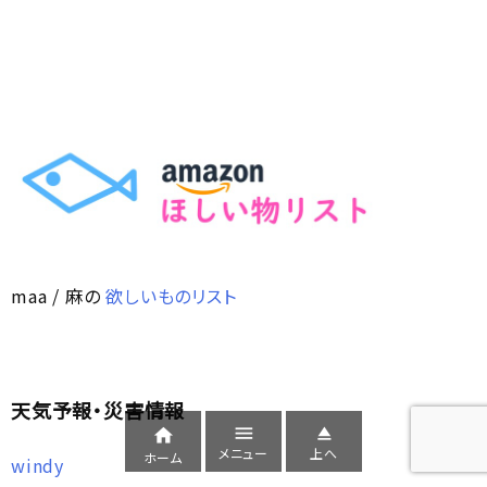
maa / 麻の
欲しいものリスト
天気予報・災害情報



メニュー
上へ
ホーム
windy