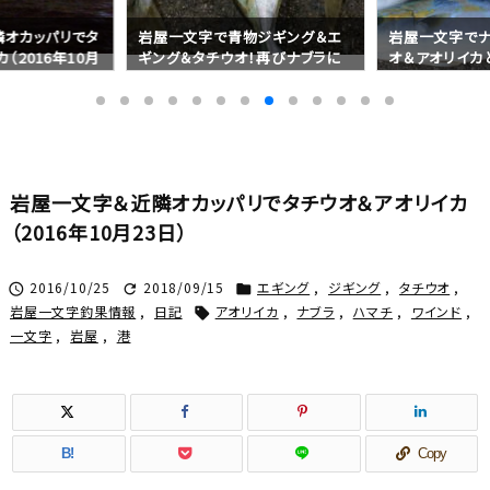
オカッパリでタ
岩屋一文字で青物ジギング＆エ
岩屋一文字でナ
（2016年10月
ギング＆タチウオ！再びナブラに
オ＆アオリイカと
遭遇（2016年10月09日）
6年10月02日）
岩屋一文字＆近隣オカッパリでタチウオ＆アオリイカ
（2016年10月23日）
2016/10/25
2018/09/15
エギング
,
ジギング
,
タチウオ
,



岩屋一文字釣果情報
,
日記
アオリイカ
,
ナブラ
,
ハマチ
,
ワインド
,

一文字
,
岩屋
,
港
B!
Copy