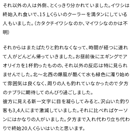
それ以外の人は外側、とくっきり分かれていました。イワシは
終始入れ食いで、15
L
くらいのクーラーを満タンにしている
人もいました。（カタクチイワシなのか、マイワシなのかは不
明）
それからはまたぱたりと釣れなくなって、時間が経つに連れ
て人がどんどん帰っていきました。お昼前後にエギングでア
オリイカを1杯釣ったものの、それ以外の反応は特に見られ
ませんでした。北～北西の爆風が酷くて水も緑色に濁り始め
て雰囲気は良くなく、周りの人も釣れていなかったので夕方
のナブラに期待してのんびり過ごしました。
彼方に見える新一文字に目を凝らしてみると、沢山いた釣り
客も3,4人にまで激減していました。それに比べればケーソ
ンにはかなりの人がいました。夕方まで入れ代わり立ち代わ
りで終始20人くらいはいたと思います。