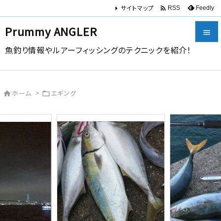
サイトマップ

Feedly
RSS
Prummy ANGLER

魚釣り情報やルアーフィッシングのテクニックを紹介！

メニュー

ホーム
>
エギング


サイドバ

前へ

次へ

検索