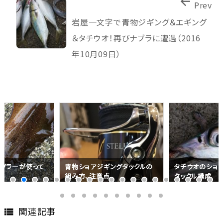

Prev
岩屋一文字で青物ジギング＆エギング
＆タチウオ！再びナブラに遭遇（2016
年10月09日）
グラーが使って
青物ショアジギングタックルの
タチウオのショ
め
組み方、注意点
タックル構成
関連記事
