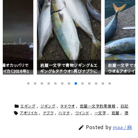
近隣オカッパリで
岩屋一文字で青物ジギング＆エ
岩屋一文字でナ
イカ（2016年1
ギング＆タチウオ！再びナブラに
ウオ＆アオリイ
遭遇（2016年10月09日）
（2016年10月0
エギング
,
ジギング
,
タチウオ
,
岩屋一文字釣果情報
,
日記

アオリイカ
,
ナブラ
,
ハマチ
,
ワインド
,
一文字
,
岩屋
,
港

Posted by
maa / 麻
