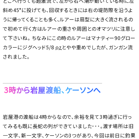
どこへ行っても超激流で、左から右へ潮が動いている時に左
斜め45°に投げても、回収するときには右の堤防際を沿うよ
うに帰ってくることも多く、ルアーは扇型に大きく流されるの
で初めて行く方はルアーの重さや周囲とのオマツリに注意し
て下さいね。 ちなみにこの時のルアーはマナティー90グロー
カラーにジグヘッド5/8
oz
とやや重めでしたが、ガンガン流
されました。
3時から岩屋渡船、ケーソンへ
岩屋港の渡船は4時からなので、余裕を見て3時過ぎに行っ
てみるも既に長蛇の列ができていました･･･。渡す場所は旧
一文字、新一文字、ケーソンの3つがあり、今回は前日に釣果