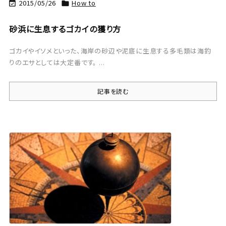
2015/05/26
How to


砂浜に生息するゴカイの獲り方
ゴカイやイソメといった、海岸の砂辺や泥底に生息する多毛類は海釣
りのエサとしては大定番です。 ...
記事を読む