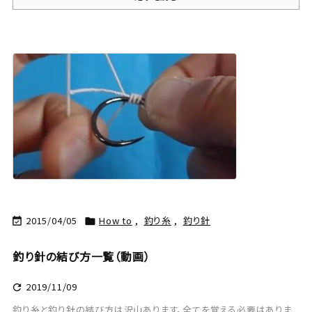
2015/04/05
How to
,
釣り糸
,
釣り針


釣り針の結び方一覧（動画）
2019/11/09

釣り糸と釣り針の結び方は沢山あります。全てを覚える必要はありま