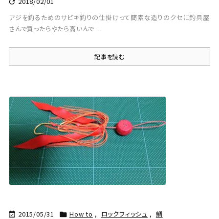
2018/02/01

アジを釣るためのサビキ釣りの仕掛けって簡素な造りのクセに釣具屋
さんで買ったらやたら高いんで ...
記事を読む
2015/05/31
How to
,
ロックフィッシュ
,
鯛

