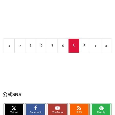
«
‹
1
2
3
4
5
6
›
»
公式SNS

Twitter
Facebook
YouTube
RSS
Feedly