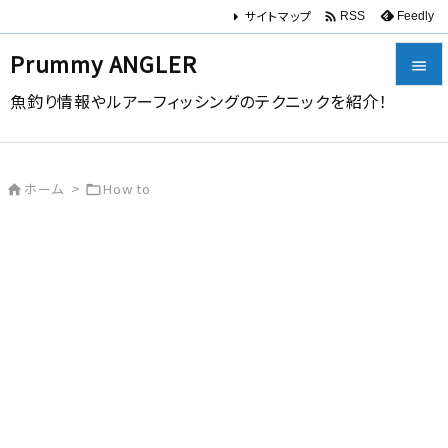
サイトマップ

Feedly
RSS
Prummy ANGLER

魚釣り情報やルアーフィッシングのテクニックを紹介！

メニュー

ホーム
>
How to


サイドバ

前へ

次へ

検索