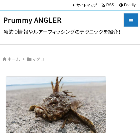
サイトマップ

Feedly
RSS
Prummy ANGLER

魚釣り情報やルアーフィッシングのテクニックを紹介！

メニュー

ホーム
>
マダコ


サイドバ

前へ

次へ

検索