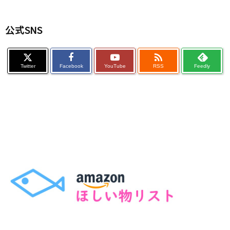
公式SNS

Twitter
Facebook
YouTube
RSS
Feedly