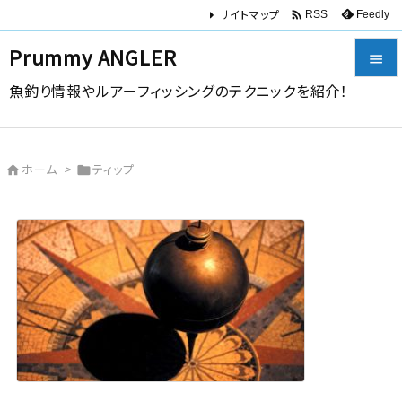
サイトマップ

Feedly
RSS
Prummy ANGLER

魚釣り情報やルアーフィッシングのテクニックを紹介！

メニュー

ホーム
>
ティップ


サイドバ

前へ

次へ

検索