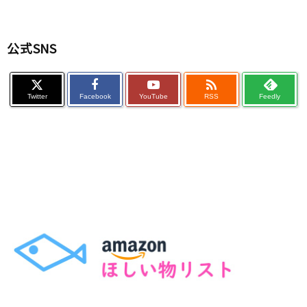
公式SNS

Twitter
Facebook
YouTube
RSS
Feedly