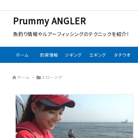
Prummy ANGLER
魚釣り情報やルアーフィッシングのテクニックを紹介！
ホーム
釣果情報
ジギング
エギング
タチウオ
ホーム
>
スロージグ

