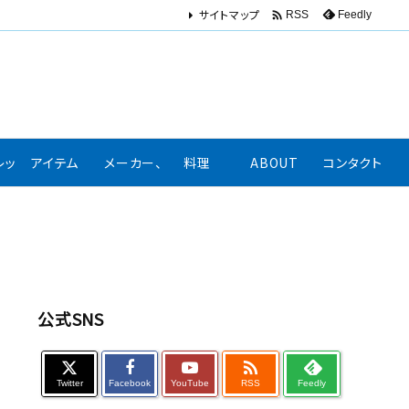
サイトマップ

Feedly
RSS
レッション、口コミ
アイテム
メーカー、著名人リンク集
料理
ABOUT
コンタクト
公式SNS

Twitter
Facebook
YouTube
RSS
Feedly