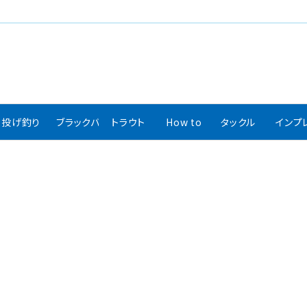
投げ釣り
ブラックバス
トラウト
How to
タックル
インプ