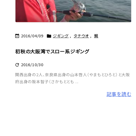
2016/04/09
ジギング
,
タチウオ
,
鯛


初秋の大阪湾でスロー系ジギング
2016/10/30

関西出身の2人、奈良県出身の山本啓人（やまもとひろと）と大阪
府出身の阪本智子（さかもととも ...
記事を読む