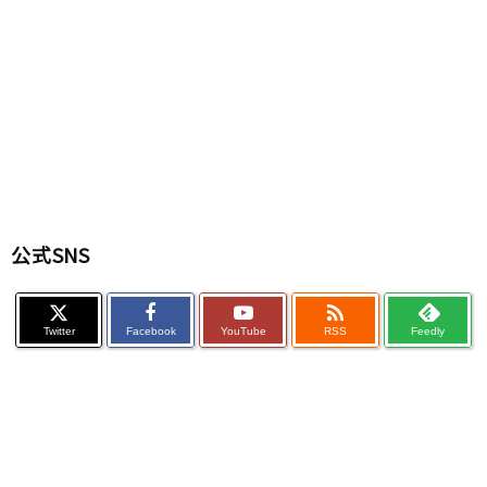
公式SNS

Twitter
Facebook
YouTube
RSS
Feedly