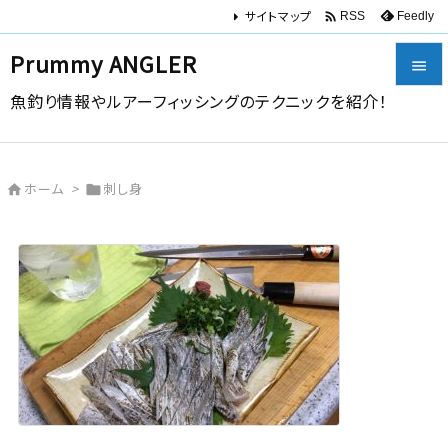
サイトマップ

Feedly
RSS
Prummy ANGLER

魚釣り情報やルアーフィッシングのテクニックを紹介！

メニュー

ホーム
>
刺し身


サイドバ

前へ

次へ

検索