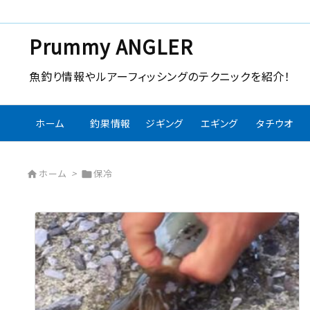
Prummy ANGLER
魚釣り情報やルアーフィッシングのテクニックを紹介！
ホーム
釣果情報
ジギング
エギング
タチウオ
ホーム
>
保冷

