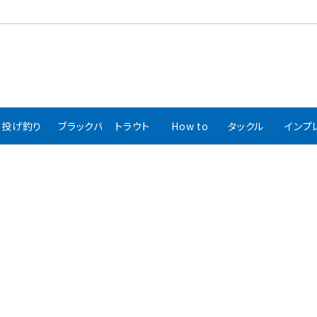
投げ釣り
ブラックバス
トラウト
How to
タックル
インプ