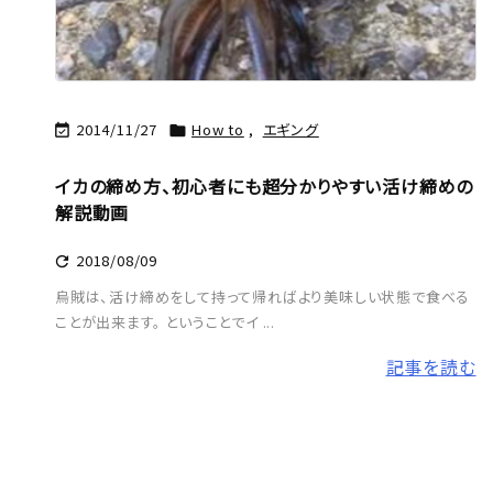
2014/11/27
How to
,
エギング


イカの締め方、初心者にも超分かりやすい活け締めの
解説動画
2018/08/09

烏賊は、活け締めをして持って帰ればより美味しい状態で食べる
ことが出来ます。 ということでイ ...
記事を読む