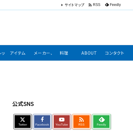
サイトマップ

Feedly
RSS
レッション、口コミ
アイテム
メーカー、著名人リンク集
料理
ABOUT
コンタクト
公式SNS

Twitter
Facebook
YouTube
RSS
Feedly