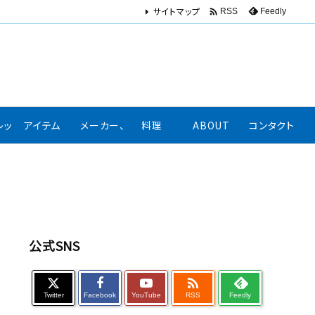
サイトマップ

Feedly
RSS
レッション、口コミ
アイテム
メーカー、著名人リンク集
料理
ABOUT
コンタクト
公式SNS

Twitter
Facebook
YouTube
RSS
Feedly