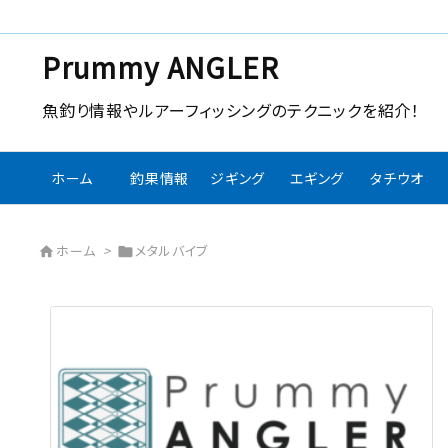
Prummy ANGLER
魚釣り情報やルアーフィッシングのテクニックを紹介！
ホーム
釣果情報
ジギング
エギング
タチウオ
ホーム
>
メタルバイブ

