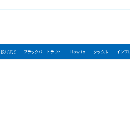
投げ釣り
ブラックバス
トラウト
How to
タックル
インプ