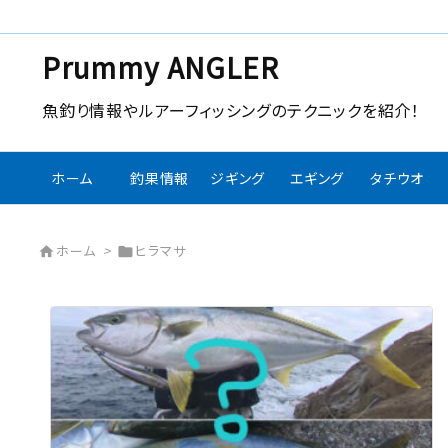
Prummy ANGLER
魚釣り情報やルアーフィッシングのテクニックを紹介！
ホーム
釣果情報
ジギング
エギング
タチウオ
ホーム
>
ヒラマサ

