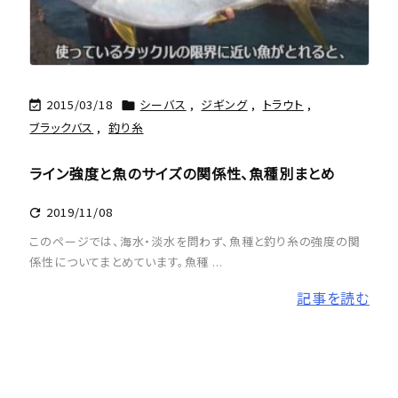
2015/03/18
シーバス
,
ジギング
,
トラウト
,


ブラックバス
,
釣り糸
ライン強度と魚のサイズの関係性、魚種別まとめ
2019/11/08

このページでは、海水・淡水を問わず、魚種と釣り糸の強度の関
係性についてまとめています。魚種 ...
記事を読む