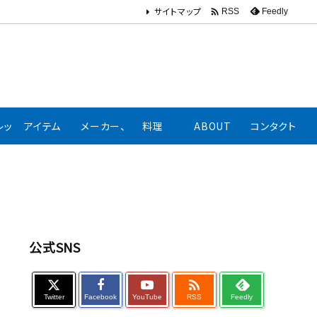
サイトマップ

Feedly
RSS
レッション、口コミ
アイテム
メーカー、著名人リンク集
料理
ABOUT
コンタクト
公式SNS

Twitter
Facebook
YouTube
RSS
Feedly