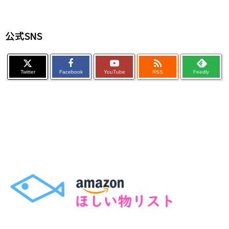
公式SNS

Twitter
Facebook
YouTube
RSS
Feedly