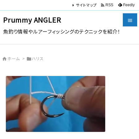
サイトマップ

Feedly
RSS
Prummy ANGLER

魚釣り情報やルアーフィッシングのテクニックを紹介！

メニュー

ホーム
>
ハリス


サイドバ

前へ

次へ

検索