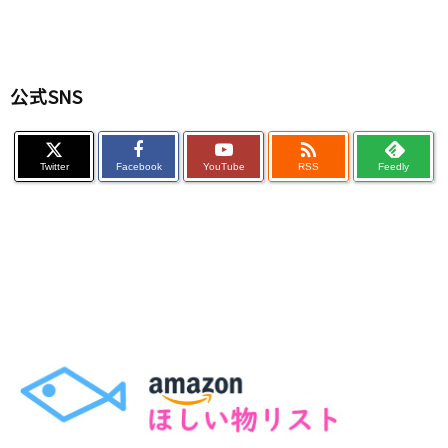
公式SNS

Twitter
Facebook
YouTube
RSS
Feedly