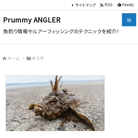
サイトマップ

Feedly
RSS
Prummy ANGLER

魚釣り情報やルアーフィッシングのテクニックを紹介！

メニュー

ホーム
>
オコゼ


サイドバ

前へ

次へ

検索