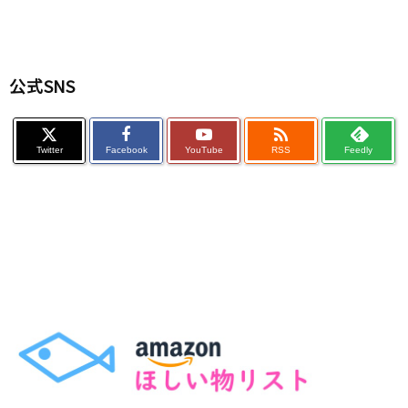
公式SNS

Twitter
Facebook
YouTube
RSS
Feedly