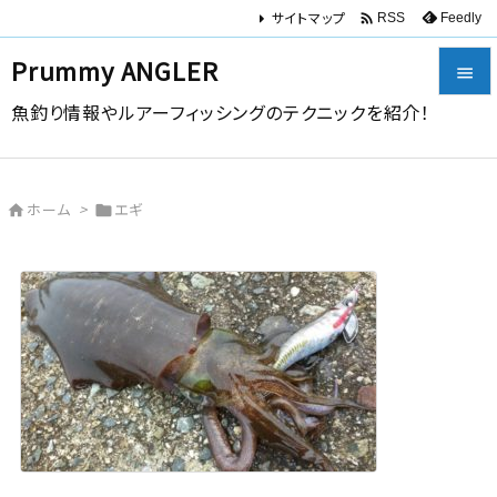
サイトマップ

Feedly
RSS
Prummy ANGLER

魚釣り情報やルアーフィッシングのテクニックを紹介！

メニュー

ホーム
>
エギ


サイドバ

前へ

次へ

検索