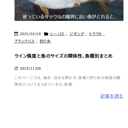
2015/03/18
シーバス
,
ジギング
,
トラウト
,


ブラックバス
,
釣り糸
ライン強度と魚のサイズの関係性、魚種別まとめ
2019/11/08

このページでは、海水・淡水を問わず、魚種と釣り糸の強度の関
係性についてまとめています。魚種 ...
記事を読む