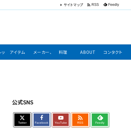
サイトマップ

Feedly
RSS
レッション、口コミ
アイテム
メーカー、著名人リンク集
料理
ABOUT
コンタクト
公式SNS

Twitter
Facebook
YouTube
RSS
Feedly