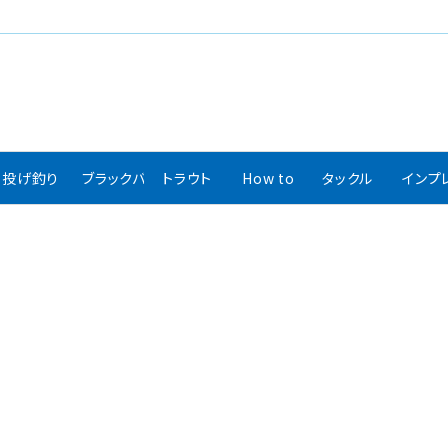
投げ釣り
ブラックバス
トラウト
How to
タックル
インプ