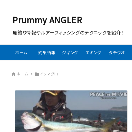
Prummy ANGLER
魚釣り情報やルアーフィッシングのテクニックを紹介！
ホーム
釣果情報
ジギング
エギング
タチウオ
ホーム
>
イソマグロ

